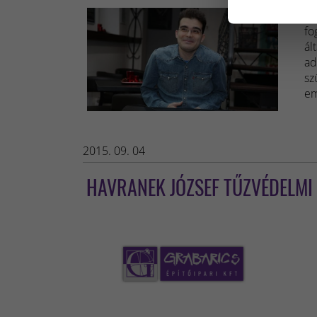
Mi
fo
ál
ad
sz
em
2015. 09. 04
HAVRANEK JÓZSEF TŰZVÉDELMI