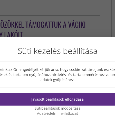
KÖZÖKKEL TÁMOGATTUK A VÁCIKI
Y LAKÓIT
cember második felében juttattuk el a Paksi
Süti kezelés beállítása
nhelyre az adományokat. Közel 200 kg kutyaeledellel,
ngeteg ágyneművel, takaróval, tálakkal és két bála
almával sikerült a menhely vezetőjét és 340 védencét
görvendeztetnünk.
eink az Ön engedélyét kérjük arra, hogy cookie-kat tároljunk eszk
tések és tartalom nyújtásához, hirdetés- és tartalomméréshez valam
adatok gyűjtéséhez.
Javasolt beállítások elfogadása
Sütibeállítások módosítása
Adatvédelmi nyilatkozat