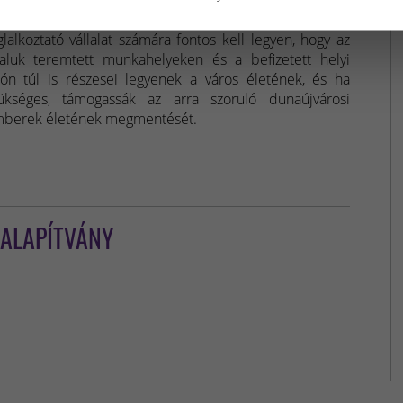
nden dunaújvárosi illetőségű, helyi lakosokat
glalkoztató vállalat számára fontos kell legyen, hogy az
taluk teremtett munkahelyeken és a befizetett helyi
ón túl is részesei legyenek a város életének, és ha
ükséges, támogassák az arra szoruló dunaújvárosi
berek életének megmentését.
 ALAPÍTVÁNY