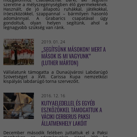
szeretne a mélyszegénységben élő gyermekeknek.
Használt, de jó állapotú ruhákkal, játékokkal,
íróeszközökkel, szappannal – bármilyen hasonló
adománnyal. A Grabarics csapatával úgy
gondoltuk, olyan helyen segítünk, ahol a
legnagyobb szükség van ránk.
2019. 01. 24
„SEGÍTSÜNK MÁSOKON! MERT A
MÁSOK IS MI VAGYUNK”
(LUTHER MÁRTON)
Vállalatunk támogatta a Dunaújvárosi Labdarúgó
Szövetséget a XVII. Carissa Kupa nemzetközi
kispályás labdarúgó torna szervezőit.
2016. 12. 16
KUTYAELEDELLEL ÉS EGYÉB
ESZKÖZÖKKEL TÁMOGATTUK A
VÁCIKI CERBERUS PAKSI
ÁLLATMENHELY LAKÓIT
December második felében juttattuk el a Paksi