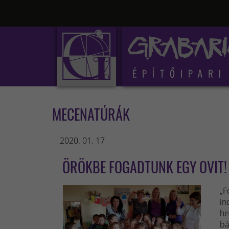
MECENATÚRÁK
2020. 01. 17
ÖRÖKBE FOGADTUNK EGY OVIT!
„F
in
he
bá