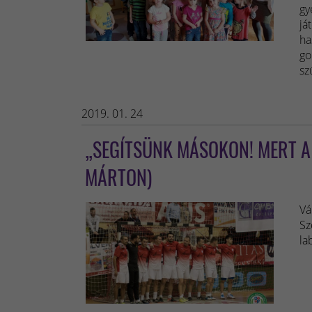
gy
já
ha
go
sz
2019. 01. 24
„SEGÍTSÜNK MÁSOKON! MERT A
MÁRTON)
Vá
Sz
la