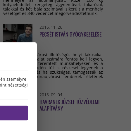
menhelyre az adományokat. Közel 200 kg
kutyaeledellel, rengeteg ágyneművel, takaróval,
tálakkal és két bála szalmával sikerült a menhely
vezetőjét és 340 védencét megörvendeztetnünk.
2016. 11. 26
PECSÉT ISTVÁN GYÓGYKEZELÉSE
Minden dunaújvárosi illetőségű, helyi lakosokat
foglalkoztató vállalat számára fontos kell legyen,
hogy az általuk teremtett munkahelyeken és a
befizetett helyi adón túl is részesei legyenek a
város életének, és ha szükséges, támogassák az
arra szoruló dunaújvárosi emberek életének
özén személyre
megmentését.
int nézettségi
2015. 09. 04
HAVRANEK JÓZSEF TŰZVÉDELMI
ALAPÍTVÁNY