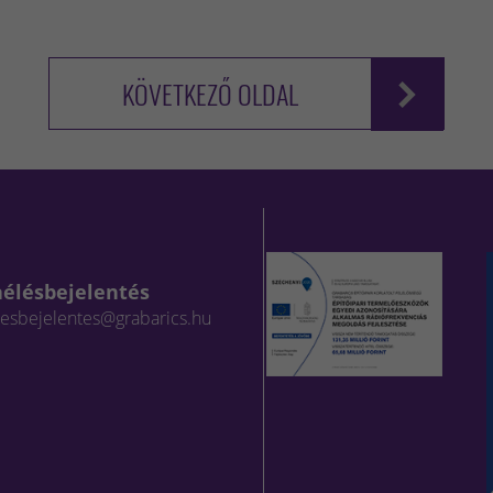
KÖVETKEZŐ OLDAL
aélésbejelentés
lesbejelentes@grabarics.hu