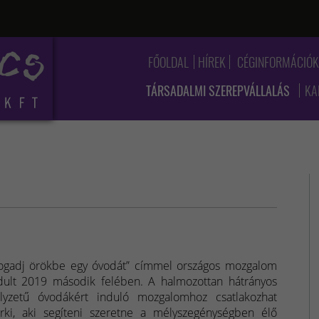
FŐOLDAL
HÍREK
CÉGINFORMÁCIÓ
TÁRSADALMI SZEREPVÁLLALÁS
KA
ogadj örökbe egy óvodát” címmel országos mozgalom
dult 2019 második felében. A halmozottan hátrányos
lyzetű óvodákért induló mozgalomhoz csatlakozhat
rki, aki segíteni szeretne a mélyszegénységben élő