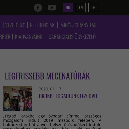
HU
EN
DE
K
VEZETŐSÉG
REFERENCIÁK
MINŐSÉGIRÁNYÍTÁS
RRIER
KIADVÁNYAINK
GARANCIÁLIS ÜGYKEZELŐ
LEGFRISSEBB MECENATÚRÁK
2020. 01. 17
ÖRÖKBE FOGADTUNK EGY OVIT!
„Fogadj örökbe egy óvodát” címmel országos
mozgalom indult 2019 második felében. A
halmozottan hátrányos helyzetű óvodákért induló
mozgalomhoz csatlakozhat bárki, aki segíteni