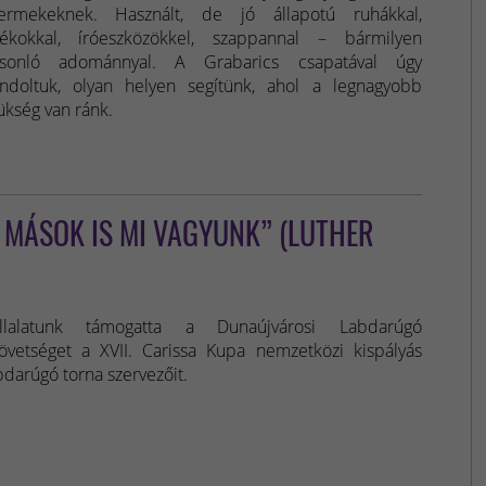
ermekeknek. Használt, de jó állapotú ruhákkal,
tékokkal, íróeszközökkel, szappannal – bármilyen
sonló adománnyal. A Grabarics csapatával úgy
ndoltuk, olyan helyen segítünk, ahol a legnagyobb
ükség van ránk.
 MÁSOK IS MI VAGYUNK” (LUTHER
llalatunk támogatta a Dunaújvárosi Labdarúgó
övetséget a XVII. Carissa Kupa nemzetközi kispályás
bdarúgó torna szervezőit.