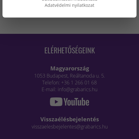
Adatvédelmi nyilatkozat
ELÉRHETŐSÉGEINK
Magyarország
1053 Budapest, Reáltanoda u. 5.
Telefon: +36 1 266 01 68
E-mail: info@grabarics.hu
Visszaélésbejelentés
visszaelesbejelentes@grabarics.hu