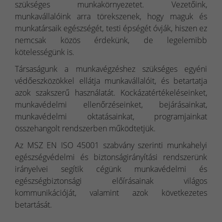
szükséges munkakörnyezetet. Vezetőink,
munkavállalóink arra törekszenek, hogy maguk és
munkatársaik egészségét, testi épségét óvják, hiszen ez
nemcsak közös érdekünk, de legelemibb
kötelességünk is.
Társaságunk a munkavégzéshez szükséges egyéni
védőeszközökkel ellátja munkavállalóit, és betartatja
azok szakszerű használatát. Kockázatértékeléseinket,
munkavédelmi ellenőrzéseinket, bejárásainkat,
munkavédelmi oktatásainkat, programjainkat
összehangolt rendszerben működtetjük.
Az MSZ EN ISO 45001 szabvány szerinti munkahelyi
egészségvédelmi és biztonságirányítási rendszerünk
irányelvei segítik cégünk munkavédelmi és
egészségbiztonsági előírásainak világos
kommunikációját, valamint azok következetes
betartását.