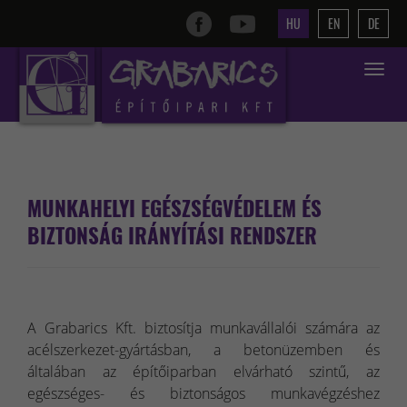
HU
EN
DE
Toggle
navigat
MUNKAHELYI EGÉSZSÉGVÉDELEM ÉS
BIZTONSÁG IRÁNYÍTÁSI RENDSZER
A Grabarics Kft. biztosítja munkavállalói számára az
acélszerkezet-gyártásban, a betonüzemben és
általában az építőiparban elvárható szintű, az
egészséges- és biztonságos munkavégzéshez