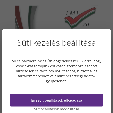
Süti kezelés beállítása
Mi és partnereink az Ön engedélyét kérjük arra, hogy
cookie-kat tároljunk eszközén személyre szabott
hirdetések és tartalom nyújtásához, hirdetés- és
tartalomméréshez valamint nézettségi adatok
gyűjtéséhez.
Javasolt beállítások elfogadása
Sütibeállítások módosítása