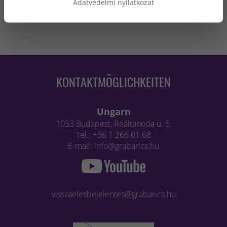
Adatvédelmi nyilatkozat
KONTAKTMÖGLICHKEITEN
Ungarn
1053 Budapest, Reáltanoda u. 5.
Tel.: +36 1 266 01 68
E-mail: info@grabarics.hu
visszaelesbejelentes@grabarics.hu