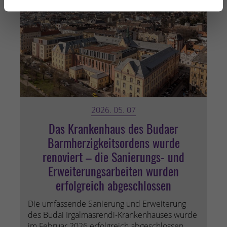
2026. 05. 07
Das Krankenhaus des Budaer
Barmherzigkeitsordens wurde
renoviert – die Sanierungs- und
Erweiterungsarbeiten wurden
erfolgreich abgeschlossen
Die umfassende Sanierung und Erweiterung
des Budai Irgalmasrendi-Krankenhauses wurde
im Februar 2026 erfolgreich abgeschlossen.