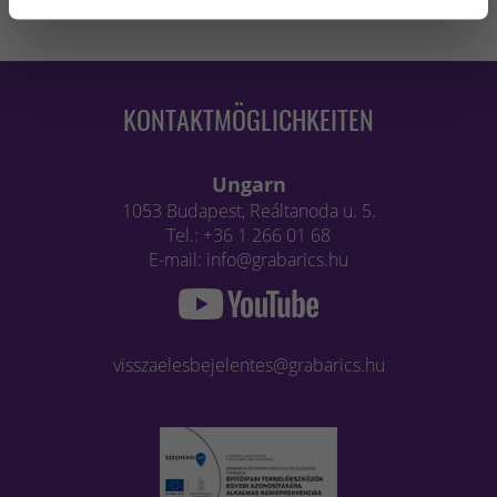
KONTAKTMÖGLICHKEITEN
Ungarn
1053 Budapest, Reáltanoda u. 5.
Tel.: +36 1 266 01 68
E-mail: info@grabarics.hu
visszaelesbejelentes@grabarics.hu