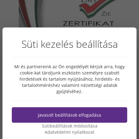
Süti kezelés beállítása
Mi és partnereink az Ön engedélyét kérjük arra, hogy
cookie-kat tároljunk eszközén személyre szabott
hirdetések és tartalom nyújtásához, hirdetés- és
tartalomméréshez valamint nézettségi adatok
gyűjtéséhez.
Javasolt beállítások elfogadása
Sütibeállítások módosítása
Adatvédelmi nyilatkozat