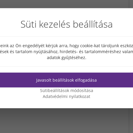
Süti kezelés beállítása
eink az Ön engedélyét kérjük arra, hogy cookie-kat tároljunk eszk
tések és tartalom nyújtásához, hirdetés- és tartalomméréshez valam
adatok gyűjtéséhez.
Javasolt beállítások elfogadása
Sütibeállítások módosítása
Adatvédelmi nyilatkozat