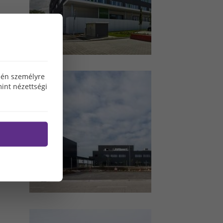
özén személyre
int nézettségi