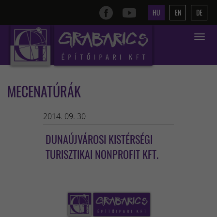
HU
EN
DE
Toggle
navigat
MECENATÚRÁK
2014. 09. 30
DUNAÚJVÁROSI KISTÉRSÉGI
TURISZTIKAI NONPROFIT KFT.