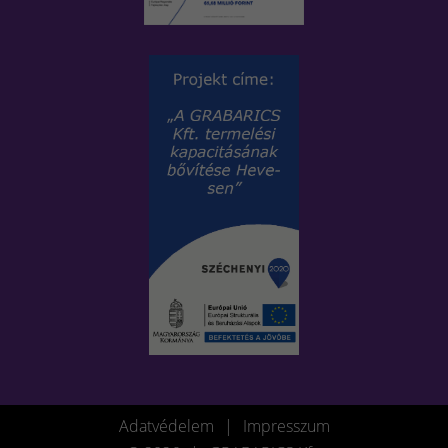
Adatvédelem
|
Impresszum