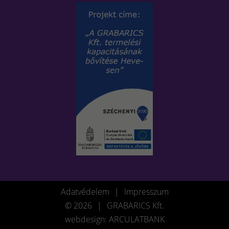
Adatvédelem
|
Impresszum
© 2026
|
GRABARICS Kft.
webdesign: ARCULATBANK