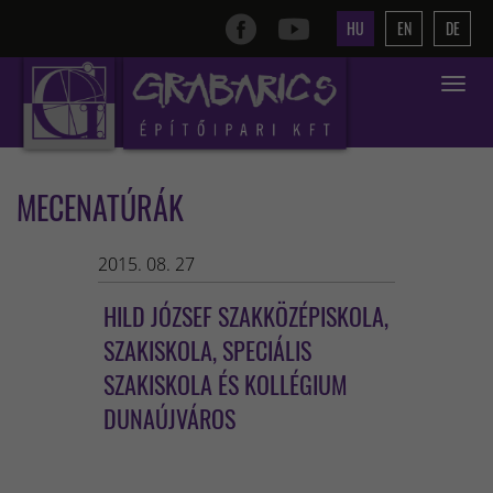
HU
EN
DE
Toggle
navigat
MECENATÚRÁK
2015. 08. 27
HILD JÓZSEF SZAKKÖZÉPISKOLA,
SZAKISKOLA, SPECIÁLIS
SZAKISKOLA ÉS KOLLÉGIUM
DUNAÚJVÁROS