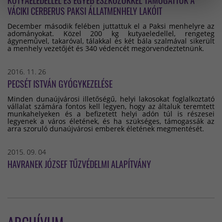
KUTYAELEDELLEL ÉS EGYÉB ESZKÖZÖKKEL TÁMOGATTUK A
VÁCIKI CERBERUS PAKSI ÁLLATMENHELY LAKÓIT
December második felében juttattuk el a Paksi menhelyre az
adományokat. Közel 200 kg kutyaeledellel, rengeteg
ágyneművel, takaróval, tálakkal és két bála szalmával sikerült
a menhely vezetőjét és 340 védencét megörvendeztetnünk.
2016. 11. 26
PECSÉT ISTVÁN GYÓGYKEZELÉSE
Minden dunaújvárosi illetőségű, helyi lakosokat foglalkoztató
vállalat számára fontos kell legyen, hogy az általuk teremtett
munkahelyeken és a befizetett helyi adón túl is részesei
legyenek a város életének, és ha szükséges, támogassák az
arra szoruló dunaújvárosi emberek életének megmentését.
2015. 09. 04
HAVRANEK JÓZSEF TŰZVÉDELMI ALAPÍTVÁNY