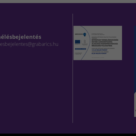
aélésbejelentés
lesbejelentes@grabarics.hu