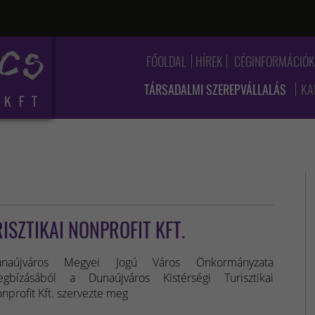
FŐOLDAL
HÍREK
CÉGINFORMÁCIÓ
TÁRSADALMI SZEREPVÁLLALÁS
KA
ISZTIKAI NONPROFIT KFT.
unaújváros Megyei Jogú Város Önkormányzata
gbízásából a Dunaújváros Kistérségi Turisztikai
nprofit Kft. szervezte meg