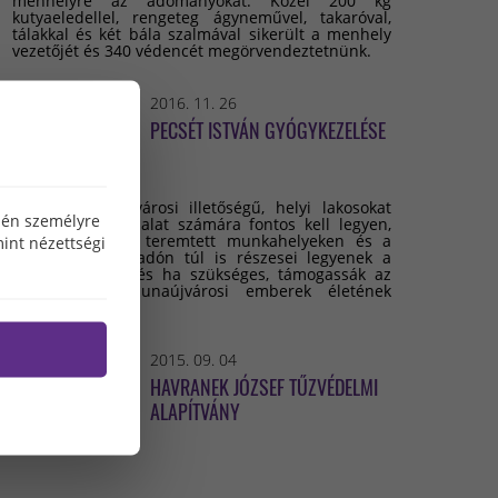
menhelyre az adományokat. Közel 200 kg
kutyaeledellel, rengeteg ágyneművel, takaróval,
tálakkal és két bála szalmával sikerült a menhely
vezetőjét és 340 védencét megörvendeztetnünk.
2016. 11. 26
PECSÉT ISTVÁN GYÓGYKEZELÉSE
Minden dunaújvárosi illetőségű, helyi lakosokat
özén személyre
foglalkoztató vállalat számára fontos kell legyen,
hogy az általuk teremtett munkahelyeken és a
int nézettségi
befizetett helyi adón túl is részesei legyenek a
város életének, és ha szükséges, támogassák az
arra szoruló dunaújvárosi emberek életének
megmentését.
2015. 09. 04
HAVRANEK JÓZSEF TŰZVÉDELMI
ALAPÍTVÁNY