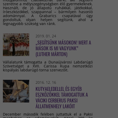
szeretne a mélyszegénységben élő gyermekeknek.
Használt, de jó állapotú ruhákkal, játékokkal,
íróeszközökkel, szappannal – bármilyen hasonló
adománnyal. A Grabarics csapatával úgy
gondoltuk, olyan helyen segítünk, ahol a
legnagyobb szükség van ránk.
2019. 01. 24
„SEGÍTSÜNK MÁSOKON! MERT A
MÁSOK IS MI VAGYUNK”
(LUTHER MÁRTON)
Vállalatunk támogatta a Dunaújvárosi Labdarúgó
Szövetséget a XVII. Carissa Kupa nemzetközi
kispályás labdarúgó torna szervezőit.
2016. 12. 16
KUTYAELEDELLEL ÉS EGYÉB
ESZKÖZÖKKEL TÁMOGATTUK A
VÁCIKI CERBERUS PAKSI
ÁLLATMENHELY LAKÓIT
December második felében juttattuk el a Paksi