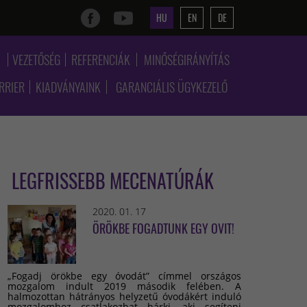
HU
EN
DE
K
VEZETŐSÉG
REFERENCIÁK
MINŐSÉGIRÁNYÍTÁS
RRIER
KIADVÁNYAINK
GARANCIÁLIS ÜGYKEZELŐ
LEGFRISSEBB MECENATÚRÁK
2020. 01. 17
ÖRÖKBE FOGADTUNK EGY OVIT!
„Fogadj örökbe egy óvodát” címmel országos
mozgalom indult 2019 második felében. A
halmozottan hátrányos helyzetű óvodákért induló
mozgalomhoz csatlakozhat bárki, aki segíteni