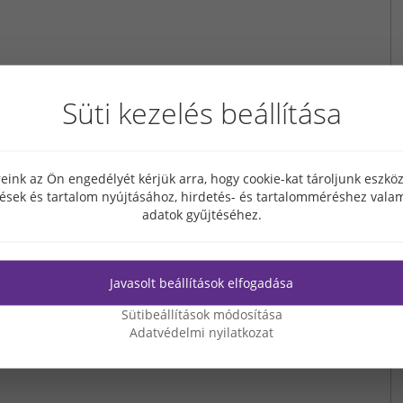
Süti kezelés beállítása
eink az Ön engedélyét kérjük arra, hogy cookie-kat tároljunk eszk
tések és tartalom nyújtásához, hirdetés- és tartalomméréshez valam
adatok gyűjtéséhez.
Javasolt beállítások elfogadása
Sütibeállítások módosítása
Adatvédelmi nyilatkozat