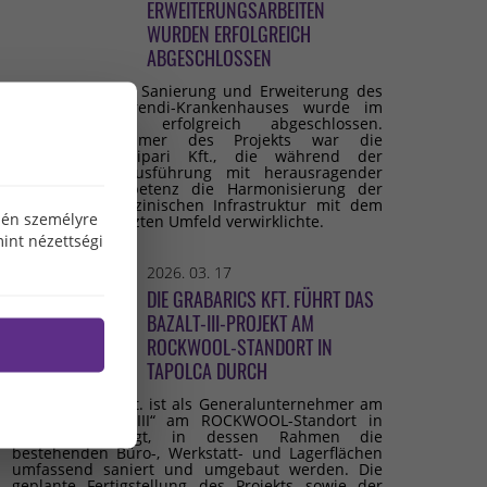
ERWEITERUNGSARBEITEN
WURDEN ERFOLGREICH
ABGESCHLOSSEN
Die umfassende Sanierung und Erweiterung des
Budai Irgalmasrendi-Krankenhauses wurde im
Februar 2026 erfolgreich abgeschlossen.
Generalunternehmer des Projekts war die
Grabarics Építőipari Kft., die während der
gesamten Bauausführung mit herausragender
fachlicher Kompetenz die Harmonisierung der
modernen medizinischen Infrastruktur mit dem
özén személyre
denkmalgeschützten Umfeld verwirklichte.
int nézettségi
2026. 03. 17
DIE GRABARICS KFT. FÜHRT DAS
BAZALT-III-PROJEKT AM
ROCKWOOL-STANDORT IN
TAPOLCA DURCH
Die Grabarics Kft. ist als Generalunternehmer am
Projekt „Bazalt III“ am ROCKWOOL-Standort in
Tapolca beteiligt, in dessen Rahmen die
bestehenden Büro-, Werkstatt- und Lagerflächen
umfassend saniert und umgebaut werden. Die
geplante Fertigstellung des Projekts sowie der