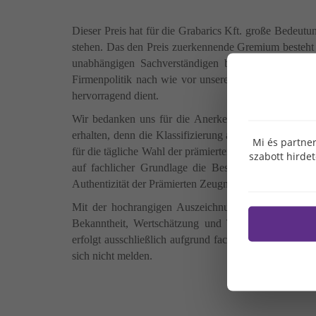
Dieser Preis hat für die Grabarics Kft. große Bedeut
stehen. Das den Preis zuerkennende Gremium besteht
unabhängigen Sachverständigen bestehenden Jury z
Firmenpolitik nach wie vor unseren Partnern, Kunden
hervorragend dient.
Wir bedanken uns für die Anerkennung und sind au
erhalten, denn die Klassifizierung als Business Superb
Mi és partner
für die tägliche Wahl der prämierten Marken durch di
szabott hirde
auf fachlicher Grundlage die Besten hervorhebt un
Authentizität der Prämierten Zeugnis ablegt.
Mit der hochrangigen Auszeichnung wurden in dies
Bekanntheit, Wertschätzung und Tradition sich als
erfolgt ausschließlich aufgrund fachlicher Gesichts
sich nicht melden.