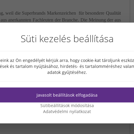
ung, weil die Superbrands Markenzeichen für besondere Qualität
 aus anerkannten Fachleuten der Branche. Die Meinung der aus
eigt auch, dass wir auf dem richtigen Weg sind und unsere
 und nicht zuletzt den Interessen der Branche und des Landes
Süti kezelés beállítása
ch in den kommenden Jahren bestrebt, diese immer wieder zu
rands bedeutet nicht nur Sicherheit, sie bietet auch die Garantie
eink az Ön engedélyét kérjük arra, hogy cookie-kat tároljunk eszk
e Kunden. Das ist die positive Rückmeldung über den Brand, die
tések és tartalom nyújtásához, hirdetés- és tartalomméréshez valam
d mit ihrer Entscheidung von dem bisherigen Erfolg und der
adatok gyűjtéséhez.
em Jahr zum 15. Mal die im Hinblick auf ihre Markenkraft,
Javasolt beállítások elfogadása
 die stärksten erweisenden Marken prämiert. Die Nominierung
punkte, darum kann man sich nicht bewerben und dafür kann man
Sütibeállítások módosítása
Adatvédelmi nyilatkozat