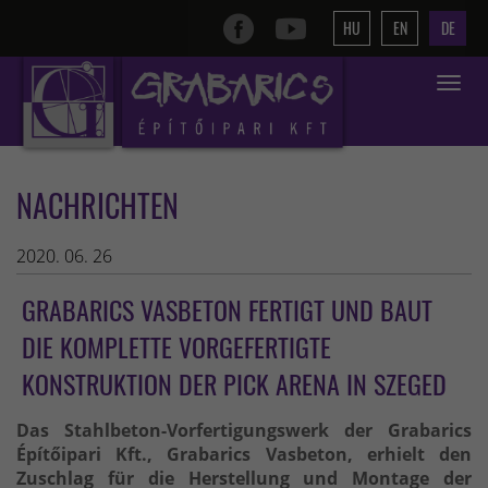
HU
EN
DE
Toggle
navigat
NACHRICHTEN
2020. 06. 26
GRABARICS VASBETON FERTIGT UND BAUT
DIE KOMPLETTE VORGEFERTIGTE
KONSTRUKTION DER PICK ARENA IN SZEGED
Das Stahlbeton-Vorfertigungswerk der Grabarics
Építőipari Kft., Grabarics Vasbeton, erhielt den
Zuschlag für die Herstellung und Montage der