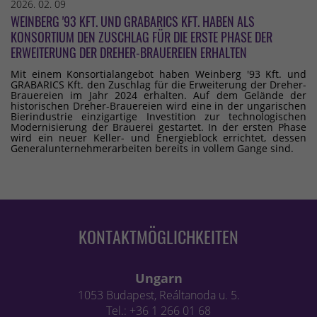
2026. 02. 09
WEINBERG '93 KFT. UND GRABARICS KFT. HABEN ALS
KONSORTIUM DEN ZUSCHLAG FÜR DIE ERSTE PHASE DER
ERWEITERUNG DER DREHER-BRAUEREIEN ERHALTEN
Mit einem Konsortialangebot haben Weinberg '93 Kft. und
GRABARICS Kft. den Zuschlag für die Erweiterung der Dreher-
Brauereien im Jahr 2024 erhalten. Auf dem Gelände der
historischen Dreher-Brauereien wird eine in der ungarischen
Bierindustrie einzigartige Investition zur technologischen
Modernisierung der Brauerei gestartet. In der ersten Phase
wird ein neuer Keller- und Energieblock errichtet, dessen
Generalunternehmerarbeiten bereits in vollem Gange sind.
KONTAKTMÖGLICHKEITEN
Ungarn
1053 Budapest, Reáltanoda u. 5.
Tel.: +36 1 266 01 68