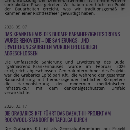
Die Entwicklung der Dreher-Brauereien ist in eine weitere
spektakuläre Phase getreten: Wir haben den höchsten Punkt
der Bauarbeiten erreicht, was wir traditionsgemäß im
Rahmen einer Richtfestfeier gewürdigt haben.
2026. 05. 07
DAS KRANKENHAUS DES BUDAER BARMHERZIGKEITSORDENS
WURDE RENOVIERT – DIE SANIERUNGS- UND
ERWEITERUNGSARBEITEN WURDEN ERFOLGREICH
ABGESCHLOSSEN
Die umfassende Sanierung und Erweiterung des Budai
Irgalmasrendi-Krankenhauses wurde im Februar 2026
erfolgreich abgeschlossen. Generalunternehmer des Projekts
war die Grabarics Építőipari Kft., die während der gesamten
Bauausführung mit herausragender fachlicher Kompetenz
die Harmonisierung der modernen medizinischen
Infrastruktur mit dem denkmalgeschützten Umfeld
verwirklichte.
2026. 03. 17
DIE GRABARICS KFT. FÜHRT DAS BAZALT-III-PROJEKT AM
ROCKWOOL-STANDORT IN TAPOLCA DURCH
Die Grabarics Kft. ist als Generalunternehmer am Projekt