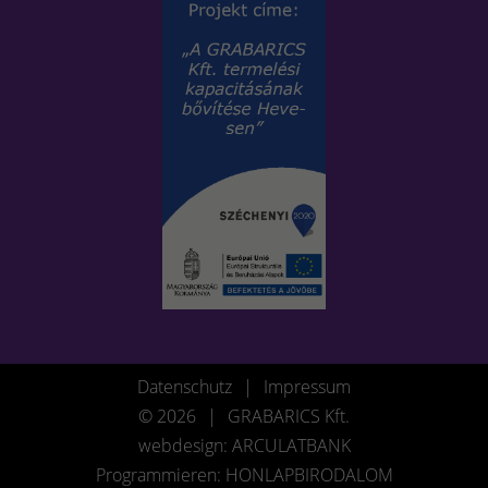
Datenschutz
|
Impressum
© 2026
|
GRABARICS Kft.
webdesign: ARCULATBANK
Programmieren: HONLAPBIRODALOM