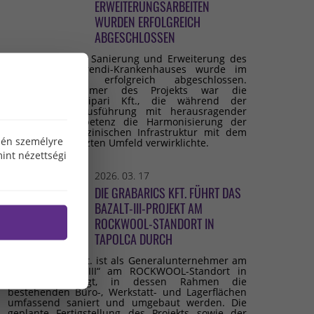
ERWEITERUNGSARBEITEN
WURDEN ERFOLGREICH
ABGESCHLOSSEN
Die umfassende Sanierung und Erweiterung des
Budai Irgalmasrendi-Krankenhauses wurde im
Februar 2026 erfolgreich abgeschlossen.
Generalunternehmer des Projekts war die
Grabarics Építőipari Kft., die während der
gesamten Bauausführung mit herausragender
fachlicher Kompetenz die Harmonisierung der
modernen medizinischen Infrastruktur mit dem
özén személyre
denkmalgeschützten Umfeld verwirklichte.
int nézettségi
2026. 03. 17
DIE GRABARICS KFT. FÜHRT DAS
BAZALT-III-PROJEKT AM
ROCKWOOL-STANDORT IN
TAPOLCA DURCH
Die Grabarics Kft. ist als Generalunternehmer am
Projekt „Bazalt III“ am ROCKWOOL-Standort in
Tapolca beteiligt, in dessen Rahmen die
bestehenden Büro-, Werkstatt- und Lagerflächen
umfassend saniert und umgebaut werden. Die
geplante Fertigstellung des Projekts sowie der