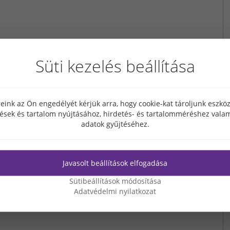
Süti kezelés beállítása
eink az Ön engedélyét kérjük arra, hogy cookie-kat tároljunk eszk
tések és tartalom nyújtásához, hirdetés- és tartalomméréshez valam
adatok gyűjtéséhez.
Javasolt beállítások elfogadása
Sütibeállítások módosítása
Adatvédelmi nyilatkozat