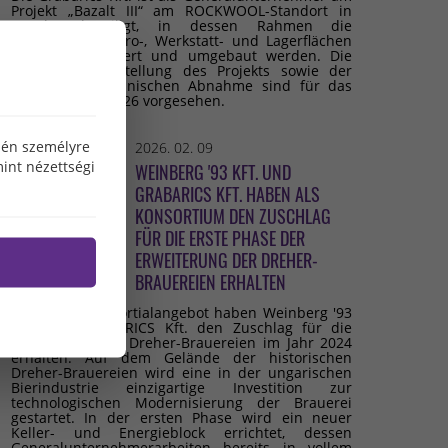
Projekt „Bazalt III“ am ROCKWOOL-Standort in
Tapolca beteiligt, in dessen Rahmen die
bestehenden Büro-, Werkstatt- und Lagerflächen
umfassend saniert und umgebaut werden. Die
geplante Fertigstellung des Projekts sowie der
Beginn der technischen Abnahme sind für das
dritte Quartal 2026 vorgesehen.
özén személyre
2026. 02. 09
int nézettségi
WEINBERG '93 KFT. UND
GRABARICS KFT. HABEN ALS
KONSORTIUM DEN ZUSCHLAG
FÜR DIE ERSTE PHASE DER
ERWEITERUNG DER DREHER-
BRAUEREIEN ERHALTEN
Mit einem Konsortialangebot haben Weinberg '93
Kft. und GRABARICS Kft. den Zuschlag für die
Erweiterung der Dreher-Brauereien im Jahr 2024
erhalten. Auf dem Gelände der historischen
Dreher-Brauereien wird eine in der ungarischen
Bierindustrie einzigartige Investition zur
technologischen Modernisierung der Brauerei
gestartet. In der ersten Phase wird ein neuer
Keller- und Energieblock errichtet, dessen
Generalunternehmerarbeiten bereits in vollem