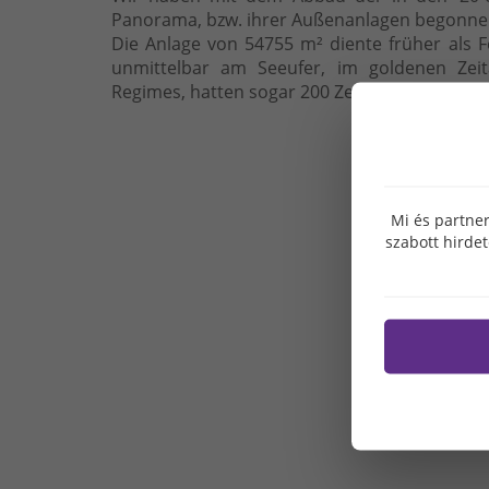
Panorama, bzw. ihrer Außenanlagen begonne
Die Anlage von 54755 m² diente früher als 
unmittelbar am Seeufer, im goldenen Zeit
Regimes, hatten sogar 200 Zelten und 100 W
Mi és partner
szabott hirde