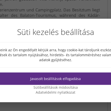
n.
Ferienzentrum und Campingplatz. Das Besitztum liegt
alter des Balaton-Tourismus, während des Kádár-
ohnwagen Platz auf dem Grundstück.
Süti kezelés beállítása
eink az Ön engedélyét kérjük arra, hogy cookie-kat tároljunk eszk
tések és tartalom nyújtásához, hirdetés- és tartalomméréshez valam
adatok gyűjtéséhez.
Javasolt beállítások elfogadása
Sütibeállítások módosítása
Adatvédelmi nyilatkozat