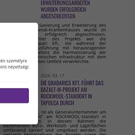
ERWEITERUNGSARBEITEN
WURDEN ERFOLGREICH
ABGESCHLOSSEN
Die umfassende Sanierung und Erweiterung des
Budai Irgalmasrendi-Krankenhauses wurde im
Februar 2026 erfolgreich abgeschlossen.
Generalunternehmer des Projekts war die
Grabarics Építőipari Kft., die während der
gesamten Bauausführung mit herausragender
fachlicher Kompetenz die Harmonisierung der
modernen medizinischen Infrastruktur mit dem
özén személyre
denkmalgeschützten Umfeld verwirklichte.
int nézettségi
2026. 03. 17
DIE GRABARICS KFT. FÜHRT DAS
BAZALT-III-PROJEKT AM
ROCKWOOL-STANDORT IN
TAPOLCA DURCH
Die Grabarics Kft. ist als Generalunternehmer am
Projekt „Bazalt III“ am ROCKWOOL-Standort in
Tapolca beteiligt, in dessen Rahmen die
bestehenden Büro-, Werkstatt- und Lagerflächen
umfassend saniert und umgebaut werden. Die
geplante Fertigstellung des Projekts sowie der