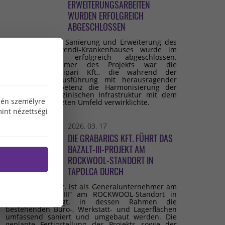
ERWEITERUNGSARBEITEN
WURDEN ERFOLGREICH
ABGESCHLOSSEN
Die umfassende Sanierung und Erweiterung des
Budai Irgalmasrendi-Krankenhauses wurde im
Februar 2026 erfolgreich abgeschlossen.
Generalunternehmer des Projekts war die
Grabarics Építőipari Kft., die während der
gesamten Bauausführung mit herausragender
fachlicher Kompetenz die Harmonisierung der
modernen medizinischen Infrastruktur mit dem
özén személyre
denkmalgeschützten Umfeld verwirklichte.
int nézettségi
2026. 03. 17
DIE GRABARICS KFT. FÜHRT DAS
BAZALT-III-PROJEKT AM
ROCKWOOL-STANDORT IN
TAPOLCA DURCH
Die Grabarics Kft. ist als Generalunternehmer am
Projekt „Bazalt III“ am ROCKWOOL-Standort in
Tapolca beteiligt, in dessen Rahmen die
bestehenden Büro-, Werkstatt- und Lagerflächen
umfassend saniert und umgebaut werden. Die
geplante Fertigstellung des Projekts sowie der