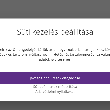
Süti kezelés beállítása
eink az Ön engedélyét kérjük arra, hogy cookie-kat tároljunk eszk
tések és tartalom nyújtásához, hirdetés- és tartalomméréshez valam
adatok gyűjtéséhez.
Javasolt beállítások elfogadása
Sütibeállítások módosítása
Adatvédelmi nyilatkozat