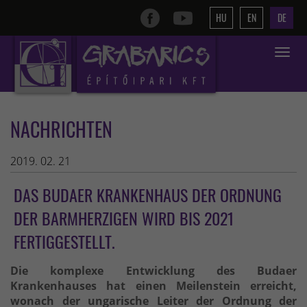
HU
EN
DE
Toggle
navigat
NACHRICHTEN
2019. 02. 21
DAS BUDAER KRANKENHAUS DER ORDNUNG
DER BARMHERZIGEN WIRD BIS 2021
FERTIGGESTELLT.
Die komplexe Entwicklung des Budaer
Krankenhauses hat einen Meilenstein erreicht,
wonach der ungarische Leiter der Ordnung der