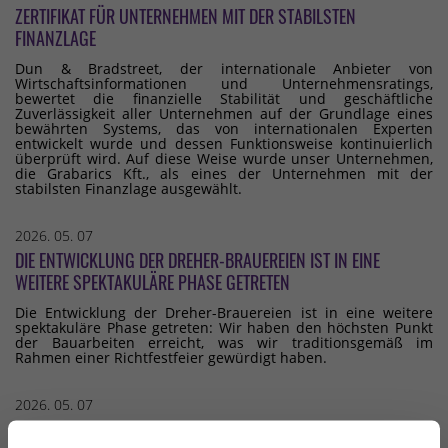
ZERTIFIKAT FÜR UNTERNEHMEN MIT DER STABILSTEN
FINANZLAGE
Dun & Bradstreet, der internationale Anbieter von
Wirtschaftsinformationen und Unternehmensratings,
bewertet die finanzielle Stabilität und geschäftliche
Zuverlässigkeit aller Unternehmen auf der Grundlage eines
bewährten Systems, das von internationalen Experten
entwickelt wurde und dessen Funktionsweise kontinuierlich
überprüft wird. Auf diese Weise wurde unser Unternehmen,
die Grabarics Kft., als eines der Unternehmen mit der
stabilsten Finanzlage ausgewählt.
2026. 05. 07
DIE ENTWICKLUNG DER DREHER-BRAUEREIEN IST IN EINE
WEITERE SPEKTAKULÄRE PHASE GETRETEN
Die Entwicklung der Dreher-Brauereien ist in eine weitere
spektakuläre Phase getreten: Wir haben den höchsten Punkt
der Bauarbeiten erreicht, was wir traditionsgemäß im
Rahmen einer Richtfestfeier gewürdigt haben.
2026. 05. 07
DAS KRANKENHAUS DES BUDAER BARMHERZIGKEITSORDENS