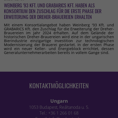
WEINBERG '93 KFT. UND GRABARICS KFT. HABEN ALS
KONSORTIUM DEN ZUSCHLAG FÜR DIE ERSTE PHASE DER
ERWEITERUNG DER DREHER-BRAUEREIEN ERHALTEN
Mit einem Konsortialangebot haben Weinberg '93 Kft. und
GRABARICS Kft. den Zuschlag für die Erweiterung der Dreher-
Brauereien im Jahr 2024 erhalten. Auf dem Gelände der
historischen Dreher-Brauereien wird eine in der ungarischen
Bierindustrie einzigartige Investition zur technologischen
Modernisierung der Brauerei gestartet. In der ersten Phase
wird ein neuer Keller- und Energieblock errichtet, dessen
Generalunternehmerarbeiten bereits in vollem Gange sind.
KONTAKTMÖGLICHKEITEN
Ungarn
1053 Budapest, Reáltanoda u. 5.
Tel.: +36 1 266 01 68