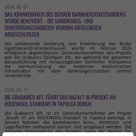
2026. 05. 07
DAS KRANKENHAUS DES BUDAER BARMHERZIGKEITSORDENS
WURDE RENOVIERT – DIE SANIERUNGS- UND
ERWEITERUNGSARBEITEN WURDEN ERFOLGREICH
ABGESCHLOSSEN
Die umfassende Sanierung und Erweiterung des Budai
Irgalmasrendi-Krankenhauses wurde im Februar 2026
erfolgreich abgeschlossen. Generalunternehmer des Projekts
war die Grabarics Építőipari Kft., die während der gesamten
Bauausführung mit herausragender fachlicher Kompetenz
die Harmonisierung der modernen medizinischen
Infrastruktur mit dem denkmalgeschützten Umfeld
verwirklichte.
2026. 03. 17
DIE GRABARICS KFT. FÜHRT DAS BAZALT-III-PROJEKT AM
ROCKWOOL-STANDORT IN TAPOLCA DURCH
Die Grabarics Kft. ist als Generalunternehmer am Projekt
„Bazalt III“ am ROCKWOOL-Standort in Tapolca beteiligt, in
dessen Rahmen die bestehenden Büro-, Werkstatt- und
Lagerflächen umfassend saniert und umgebaut werden. Die
geplante Fertigstellung des Projekts sowie der Beginn der
technischen Abnahme sind für das dritte Quartal 2026