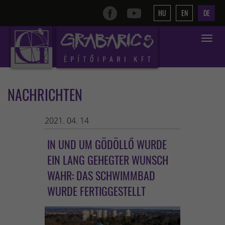
HU
EN
DE
Toggle
navigat
NACHRICHTEN
2021. 04. 14
IN UND UM GÖDÖLLŐ WURDE
EIN LANG GEHEGTER WUNSCH
WAHR: DAS SCHWIMMBAD
WURDE FERTIGGESTELLT