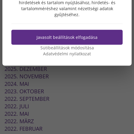
hirdetések és tartalom nyújtásához, hirdetés- és
tartalomméréshez valamint nézettségi adatok
gyűjtéséhez.
ARCHIV
Javasolt beállítások elfogadása
2026. MAI
2026. MÄRZ
Sütibeállítások módosítása
2026. FEBRUAR
Adatvédelmi nyilatkozat
2026. JANUAR
2025. DEZEMBER
2025. NOVEMBER
2024. MAI
2023. OKTOBER
2022. SEPTEMBER
2022. JULI
2022. MAI
2022. MÄRZ
2022. FEBRUAR