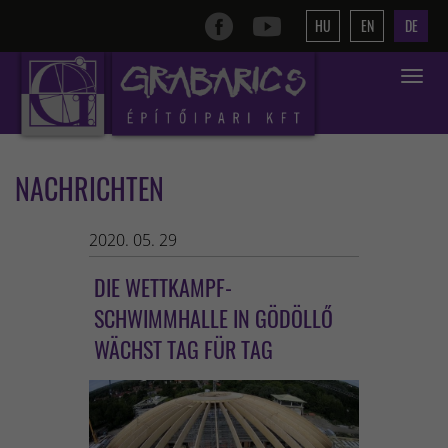
HU
EN
DE
Toggle
navigat
NACHRICHTEN
2020. 05. 29
DIE WETTKAMPF-
SCHWIMMHALLE IN GÖDÖLLŐ
WÄCHST TAG FÜR TAG