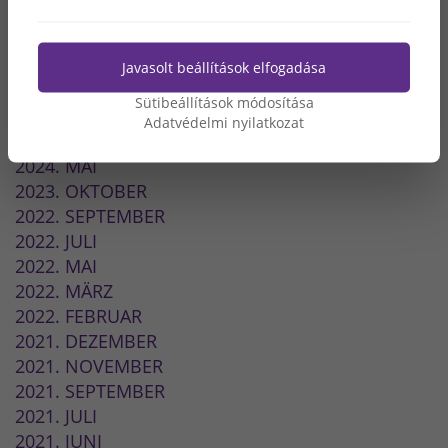
2026. MAI
2026. MÄRZ
2026. FEBRUAR
Javasolt beállítások elfogadása
2026. JANUAR
Sütibeállítások módosítása
2025. DEZEMBER
Adatvédelmi nyilatkozat
2025. NOVEMBER
2024. MAI
2023. OKTOBER
2022. SEPTEMBER
2022. JULI
2022. MAI
2022. MÄRZ
2022. FEBRUAR
2021. DEZEMBER
2021. NOVEMBER
2021. SEPTEMBER
2021. JULI
2021. JUNI