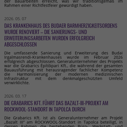
der Bauarbeiten erreicht, was wir traditionsgemäß im
Rahmen einer Richtfestfeier gewürdigt haben.
2026. 05. 07
DAS KRANKENHAUS DES BUDAER BARMHERZIGKEITSORDENS
WURDE RENOVIERT – DIE SANIERUNGS- UND
ERWEITERUNGSARBEITEN WURDEN ERFOLGREICH
ABGESCHLOSSEN
Die umfassende Sanierung und Erweiterung des Budai
Irgalmasrendi-Krankenhauses wurde im Februar 2026
erfolgreich abgeschlossen. Generalunternehmer des Projekts
war die Grabarics Építőipari Kft., die während der gesamten
Bauausführung mit herausragender fachlicher Kompetenz
die Harmonisierung der modernen medizinischen
Infrastruktur mit dem denkmalgeschützten Umfeld
verwirklichte.
2026. 03. 17
DIE GRABARICS KFT. FÜHRT DAS BAZALT-III-PROJEKT AM
ROCKWOOL-STANDORT IN TAPOLCA DURCH
Die Grabarics Kft. ist als Generalunternehmer am Projekt
„Bazalt III“ am ROCKWOOL-Standort in Tapolca beteiligt, in
dessen Rahmen die bestehenden Büro-, Werkstatt- und