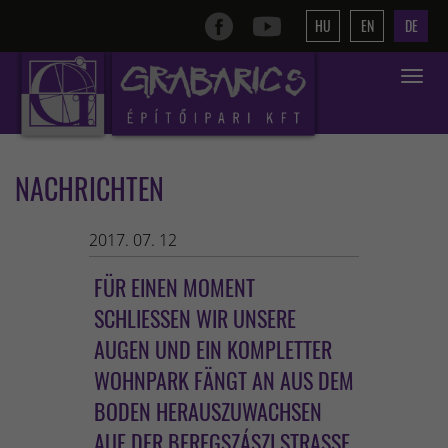
HU
EN
DE
Toggle
navigat
NACHRICHTEN
2017. 07. 12
FÜR EINEN MOMENT
SCHLIESSEN WIR UNSERE A
UGEN UND EIN KOMPLETTER W
OHNPARK FÄNGT AN AUS DEM B
ODEN HERAUSZUWACHSEN A
UF DER BEREGSZÁSZI STRASSE