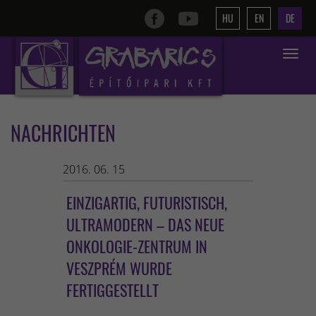
HU
EN
DE
Toggle
navigat
NACHRICHTEN
2016. 06. 15
EINZIGARTIG, FUTURISTISCH,
ULTRAMODERN – DAS NEUE
ONKOLOGIE-ZENTRUM IN
VESZPRÉM WURDE
FERTIGGESTELLT