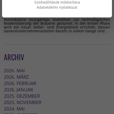
Sütibeállítások módosítása
Mit einem Konsortialangebot haben Weinberg '93 Kft. und
Adatvédelmi nyilatkozat
GRABARICS Kft. den Zuschlag für die Erweiterung der Dreher-
Brauereien im Jahr 2024 erhalten. Auf dem Gelände der
historischen Dreher-Brauereien wird eine in der ungarischen
Bierindustrie einzigartige Investition zur technologischen
Modernisierung der Brauerei gestartet. In der ersten Phase
wird ein neuer Keller- und Energieblock errichtet, dessen
Generalunternehmerarbeiten bereits in vollem Gange sind.
ARCHIV
2026. MAI
2026. MÄRZ
2026. FEBRUAR
2026. JANUAR
2025. DEZEMBER
2025. NOVEMBER
2024. MAI