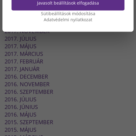
2018. JÚNIUS
Javasolt beállítások elfogadása
2018. MÁJUS
Sütibeállítások módosítása
2018. FEBRUÁR
Adatvédelmi nyilatkozat
2017. DECEMBER
2017. NOVEMBER
2017. JÚLIUS
2017. MÁJUS
2017. MÁRCIUS
2017. FEBRUÁR
2017. JANUÁR
2016. DECEMBER
2016. NOVEMBER
2016. SZEPTEMBER
2016. JÚLIUS
2016. JÚNIUS
2016. MÁJUS
2015. SZEPTEMBER
2015. MÁJUS