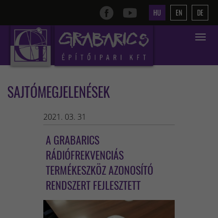
HU
EN
DE
Toggle
navigat
SAJTÓMEGJELENÉSEK
2021. 03. 31
A GRABARICS
RÁDIÓFREKVENCIÁS
TERMÉKESZKÖZ AZONOSÍTÓ
RENDSZERT FEJLESZTETT