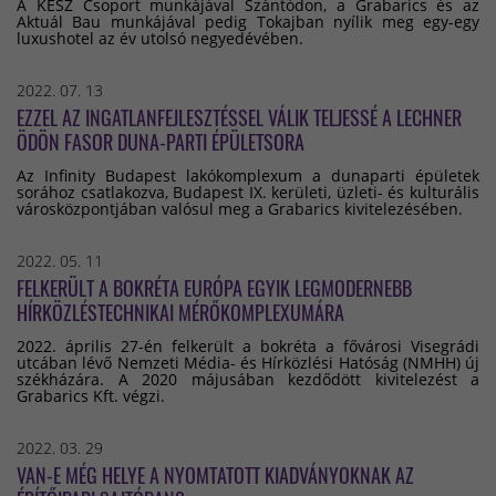
A KÉSZ Csoport munkájával Szántódon, a Grabarics és az
Aktuál Bau munkájával pedig Tokajban nyílik meg egy-egy
luxushotel az év utolsó negyedévében.
2022. 07. 13
EZZEL AZ INGATLANFEJLESZTÉSSEL VÁLIK TELJESSÉ A LECHNER
ÖDÖN FASOR DUNA-PARTI ÉPÜLETSORA
Az Infinity Budapest lakókomplexum a dunaparti épületek
sorához csatlakozva, Budapest IX. kerületi, üzleti- és kulturális
városközpontjában valósul meg a Grabarics kivitelezésében.
2022. 05. 11
FELKERÜLT A BOKRÉTA EURÓPA EGYIK LEGMODERNEBB
HÍRKÖZLÉSTECHNIKAI MÉRŐKOMPLEXUMÁRA
2022. április 27-én felkerült a bokréta a fővárosi Visegrádi
utcában lévő Nemzeti Média- és Hírközlési Hatóság (NMHH) új
székházára. A 2020 májusában kezdődött kivitelezést a
Grabarics Kft. végzi.
2022. 03. 29
VAN-E MÉG HELYE A NYOMTATOTT KIADVÁNYOKNAK AZ