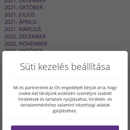
2021. DECEMBER
2021. OKTÓBER
2021. JÚLIUS
2021. ÁPRILIS
2021. MÁRCIUS
2020. DECEMBER
2020. NOVEMBER
2020. OKTÓBER
2020. SZEPTEMBER
Süti kezelés beállítása
2020. JÚLIUS
2020. ÁPRILIS
2020. MÁRCIUS
2020. FEBRUÁR
Mi és partnereink az Ön engedélyét kérjük arra, hogy
cookie-kat tároljunk eszközén személyre szabott
2020. JANUÁR
hirdetések és tartalom nyújtásához, hirdetés- és
2019. JÚLIUS
tartalomméréshez valamint nézettségi adatok
2019. JANUÁR
gyűjtéséhez.
2018. OKTÓBER
2018. AUGUSZTUS