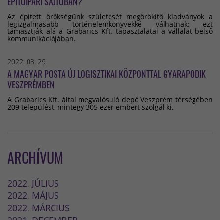
ÉPÍTŐIPARI SAJTÓBAN?
Az épített örökségünk születését megörökítő kiadványok a
legizgalmasabb történelemkönyvekké válhatnak: ezt
támasztják alá a Grabarics Kft. tapasztalatai a vállalat belső
kommunikációjában.
2022. 03. 29
A MAGYAR POSTA ÚJ LOGISZTIKAI KÖZPONTTAL GYARAPODIK
VESZPRÉMBEN
A Grabarics Kft. által megvalósuló depó Veszprém térségében
209 települést, mintegy 305 ezer embert szolgál ki.
ARCHÍVUM
2022. JÚLIUS
2022. MÁJUS
2022. MÁRCIUS