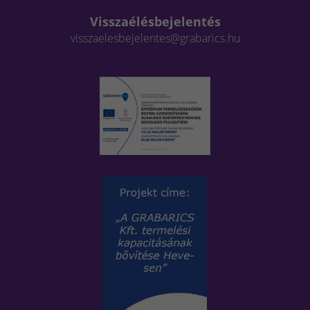
Visszaélésbejelentés
visszaelesbejelentes@grabarics.hu