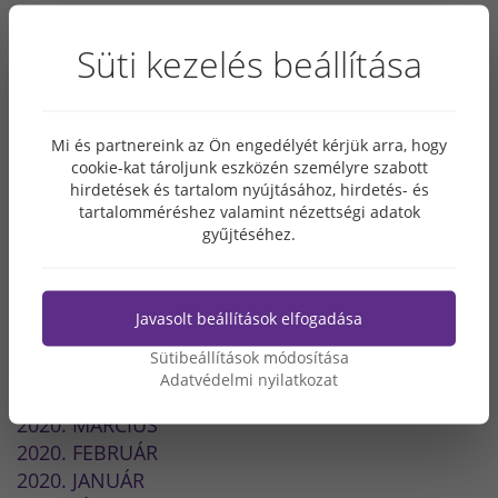
2022. JÚLIUS
Süti kezelés beállítása
2022. MÁJUS
2022. MÁRCIUS
2021. DECEMBER
2021. OKTÓBER
Mi és partnereink az Ön engedélyét kérjük arra, hogy
cookie-kat tároljunk eszközén személyre szabott
2021. JÚLIUS
hirdetések és tartalom nyújtásához, hirdetés- és
2021. ÁPRILIS
tartalomméréshez valamint nézettségi adatok
2021. MÁRCIUS
gyűjtéséhez.
2020. DECEMBER
2020. NOVEMBER
2020. OKTÓBER
Javasolt beállítások elfogadása
2020. SZEPTEMBER
Sütibeállítások módosítása
2020. JÚLIUS
Adatvédelmi nyilatkozat
2020. ÁPRILIS
2020. MÁRCIUS
2020. FEBRUÁR
2020. JANUÁR