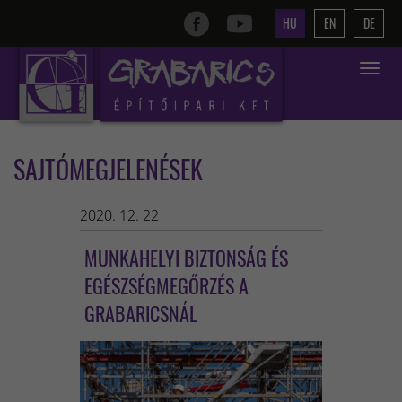
HU
EN
DE
Toggle
navigat
SAJTÓMEGJELENÉSEK
2020. 12. 22
MUNKAHELYI BIZTONSÁG ÉS
EGÉSZSÉGMEGŐRZÉS A
GRABARICSNÁL