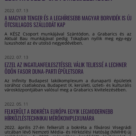
2022. 07. 13
A MAGYAR TENGER ÉS A LEGHÍRESEBB MAGYAR BORVIDÉK IS ÚJ
ÖTCSILLAGOS SZÁLLODÁT KAP
A KÉSZ Csoport munkájával Szántódon, a Grabarics és az
Aktuál Bau munkájával pedig Tokajban nyílik meg egy-egy
luxushotel az év utolsó negyedévében.
2022. 07. 13
EZZEL AZ INGATLANFEJLESZTÉSSEL VÁLIK TELJESSÉ A LECHNER
ÖDÖN FASOR DUNA-PARTI ÉPÜLETSORA
Az Infinity Budapest lakókomplexum a dunaparti épületek
sorához csatlakozva, Budapest IX. kerületi, üzleti- és kulturális
városközpontjában valósul meg a Grabarics kivitelezésében.
2022. 05. 11
FELKERÜLT A BOKRÉTA EURÓPA EGYIK LEGMODERNEBB
HÍRKÖZLÉSTECHNIKAI MÉRŐKOMPLEXUMÁRA
2022. április 27-én felkerült a bokréta a fővárosi Visegrádi
utcában lévő Nemzeti Média- és Hírközlési Hatóság (NMHH) új