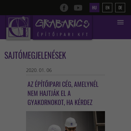
HU
EN
DE
Toggle
navigat
SAJTÓMEGJELENÉSEK
2020. 01. 06
AZ ÉPÍTŐIPARI CÉG, AMELYNÉL
NEM HAJTJÁK EL A
GYAKORNOKOT, HA KÉRDEZ