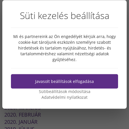
2022. JÚLIUS
Süti kezelés beállítása
2022. MÁJUS
2022. MÁRCIUS
2021. DECEMBER
2021. OKTÓBER
Mi és partnereink az Ön engedélyét kérjük arra, hogy
cookie-kat tároljunk eszközén személyre szabott
2021. JÚLIUS
hirdetések és tartalom nyújtásához, hirdetés- és
2021. ÁPRILIS
tartalomméréshez valamint nézettségi adatok
2021. MÁRCIUS
gyűjtéséhez.
2020. DECEMBER
2020. NOVEMBER
2020. OKTÓBER
Javasolt beállítások elfogadása
2020. SZEPTEMBER
Sütibeállítások módosítása
2020. JÚLIUS
Adatvédelmi nyilatkozat
2020. ÁPRILIS
2020. MÁRCIUS
2020. FEBRUÁR
2020. JANUÁR