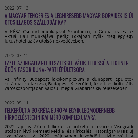
2022. 07. 13
A MAGYAR TENGER ÉS A LEGHÍRESEBB MAGYAR BORVIDÉK IS ÚJ
ÖTCSILLAGOS SZÁLLODÁT KAP
A KÉSZ Csoport munkájával Szántódon, a Grabarics és az
Aktuál Bau munkájával pedig Tokajban nyílik meg egy-egy
luxushotel az év utolsó negyedévében.
2022. 07. 13
EZZEL AZ INGATLANFEJLESZTÉSSEL VÁLIK TELJESSÉ A LECHNER
ÖDÖN FASOR DUNA-PARTI ÉPÜLETSORA
Az Infinity Budapest lakókomplexum a dunaparti épületek
sorához csatlakozva, Budapest IX. kerületi, üzleti- és kulturális
városközpontjában valósul meg a Grabarics kivitelezésében.
2022. 05. 11
FELKERÜLT A BOKRÉTA EURÓPA EGYIK LEGMODERNEBB
HÍRKÖZLÉSTECHNIKAI MÉRŐKOMPLEXUMÁRA
2022. április 27-én felkerült a bokréta a fővárosi Visegrádi
utcában lévő Nemzeti Média- és Hírközlési Hatóság (NMHH) új
székházára. A 2020 májusában kezdődött kivitelezést a