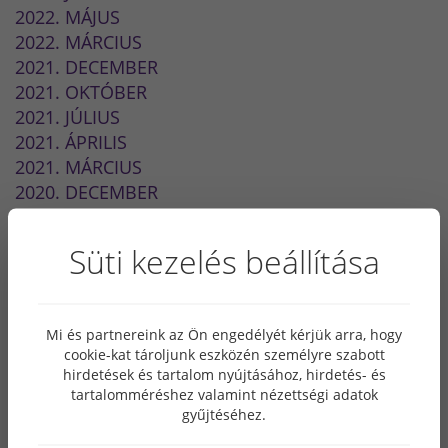
2022. MÁJUS
2022. MÁRCIUS
2021. DECEMBER
2021. OKTÓBER
2021. JÚLIUS
2021. ÁPRILIS
2021. MÁRCIUS
2020. DECEMBER
2020. NOVEMBER
2020. OKTÓBER
Süti kezelés beállítása
2020. SZEPTEMBER
2020. JÚLIUS
2020. ÁPRILIS
Mi és partnereink az Ön engedélyét kérjük arra, hogy
2020. MÁRCIUS
cookie-kat tároljunk eszközén személyre szabott
2020. FEBRUÁR
hirdetések és tartalom nyújtásához, hirdetés- és
2020. JANUÁR
tartalomméréshez valamint nézettségi adatok
gyűjtéséhez.
2019. JÚLIUS
2019. JANUÁR