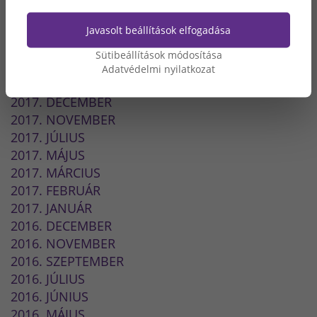
2018. OKTÓBER
2018. AUGUSZTUS
Javasolt beállítások elfogadása
2018. JÚNIUS
Sütibeállítások módosítása
2018. MÁJUS
Adatvédelmi nyilatkozat
2018. FEBRUÁR
2017. DECEMBER
2017. NOVEMBER
2017. JÚLIUS
2017. MÁJUS
2017. MÁRCIUS
2017. FEBRUÁR
2017. JANUÁR
2016. DECEMBER
2016. NOVEMBER
2016. SZEPTEMBER
2016. JÚLIUS
2016. JÚNIUS
2016. MÁJUS