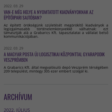
2022. 03. 29
VAN-E MÉG HELYE A NYOMTATOTT KIADVÁNYOKNAK AZ
ÉPÍTŐIPARI SAJTÓBAN?
Az épített örökségünk születését megörökítő kiadványok a
legizgalmasabb történelemkönyvekké válhatnak: ezt
támasztják alá a Grabarics Kft. tapasztalatai a vállalat belső
kommunikációjában.
2022. 03. 29
A MAGYAR POSTA ÚJ LOGISZTIKAI KÖZPONTTAL GYARAPODIK
VESZPRÉMBEN
A Grabarics Kft. által megvalósuló depó Veszprém térségében
209 települést, mintegy 305 ezer embert szolgál ki.
ARCHÍVUM
2022. JÚLIUS