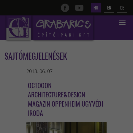
HU
EN
DE
Toggle
navigat
SAJTÓMEGJELENÉSEK
2013. 06. 07
OCTOGON
ARCHITECTURE&DESIGN
MAGAZIN OPPENHEIM ÜGYVÉDI
IRODA