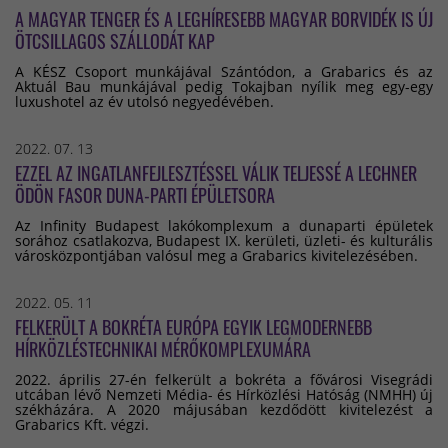
A MAGYAR TENGER ÉS A LEGHÍRESEBB MAGYAR BORVIDÉK IS ÚJ
ÖTCSILLAGOS SZÁLLODÁT KAP
A KÉSZ Csoport munkájával Szántódon, a Grabarics és az
Aktuál Bau munkájával pedig Tokajban nyílik meg egy-egy
luxushotel az év utolsó negyedévében.
2022. 07. 13
EZZEL AZ INGATLANFEJLESZTÉSSEL VÁLIK TELJESSÉ A LECHNER
ÖDÖN FASOR DUNA-PARTI ÉPÜLETSORA
Az Infinity Budapest lakókomplexum a dunaparti épületek
sorához csatlakozva, Budapest IX. kerületi, üzleti- és kulturális
városközpontjában valósul meg a Grabarics kivitelezésében.
2022. 05. 11
FELKERÜLT A BOKRÉTA EURÓPA EGYIK LEGMODERNEBB
HÍRKÖZLÉSTECHNIKAI MÉRŐKOMPLEXUMÁRA
2022. április 27-én felkerült a bokréta a fővárosi Visegrádi
utcában lévő Nemzeti Média- és Hírközlési Hatóság (NMHH) új
székházára. A 2020 májusában kezdődött kivitelezést a
Grabarics Kft. végzi.