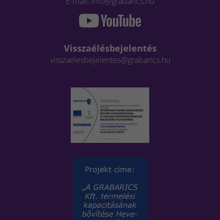
E-mail: info@grabarics.hu
Visszaélésbejelentés
visszaelesbejelentes@grabarics.hu