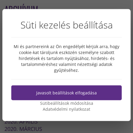
ARCHÍVUM
Süti kezelés beállítása
2022. JÚLIUS
2022. MÁJUS
2022. MÁRCIUS
Mi és partnereink az Ön engedélyét kérjük arra, hogy
2021. DECEMBER
cookie-kat tároljunk eszközén személyre szabott
2021. OKTÓBER
hirdetések és tartalom nyújtásához, hirdetés- és
2021. JÚLIUS
tartalomméréshez valamint nézettségi adatok
2021. ÁPRILIS
gyűjtéséhez.
2021. MÁRCIUS
2020. DECEMBER
2020. NOVEMBER
Javasolt beállítások elfogadása
2020. OKTÓBER
Sütibeállítások módosítása
2020. SZEPTEMBER
Adatvédelmi nyilatkozat
2020. JÚLIUS
2020. ÁPRILIS
2020. MÁRCIUS