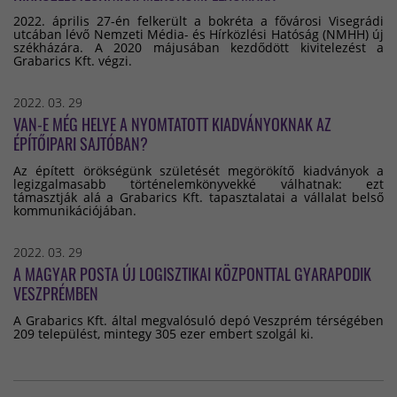
2022. április 27-én felkerült a bokréta a fővárosi Visegrádi
utcában lévő Nemzeti Média- és Hírközlési Hatóság (NMHH) új
székházára. A 2020 májusában kezdődött kivitelezést a
Grabarics Kft. végzi.
2022. 03. 29
VAN-E MÉG HELYE A NYOMTATOTT KIADVÁNYOKNAK AZ
ÉPÍTŐIPARI SAJTÓBAN?
Az épített örökségünk születését megörökítő kiadványok a
legizgalmasabb történelemkönyvekké válhatnak: ezt
támasztják alá a Grabarics Kft. tapasztalatai a vállalat belső
kommunikációjában.
2022. 03. 29
A MAGYAR POSTA ÚJ LOGISZTIKAI KÖZPONTTAL GYARAPODIK
VESZPRÉMBEN
A Grabarics Kft. által megvalósuló depó Veszprém térségében
209 települést, mintegy 305 ezer embert szolgál ki.