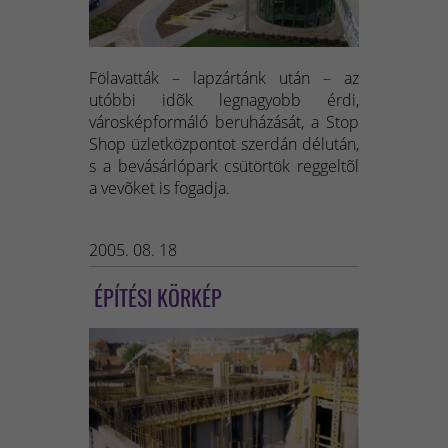
Fölavatták – lapzártánk után – az
utóbbi idõk legnagyobb érdi,
városképformáló beruházását, a Stop
Shop üzletközpontot szerdán délután,
s a bevásárlópark csütörtök reggeltõl
a vevõket is fogadja.
2005. 08. 18
ÉPÍTÉSI KÖRKÉP