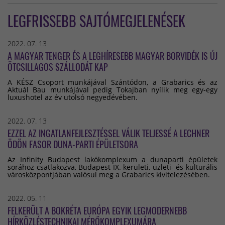
LEGFRISSEBB SAJTÓMEGJELENÉSEK
2022. 07. 13
A MAGYAR TENGER ÉS A LEGHÍRESEBB MAGYAR BORVIDÉK IS ÚJ
ÖTCSILLAGOS SZÁLLODÁT KAP
A KÉSZ Csoport munkájával Szántódon, a Grabarics és az
Aktuál Bau munkájával pedig Tokajban nyílik meg egy-egy
luxushotel az év utolsó negyedévében.
2022. 07. 13
EZZEL AZ INGATLANFEJLESZTÉSSEL VÁLIK TELJESSÉ A LECHNER
ÖDÖN FASOR DUNA-PARTI ÉPÜLETSORA
Az Infinity Budapest lakókomplexum a dunaparti épületek
sorához csatlakozva, Budapest IX. kerületi, üzleti- és kulturális
városközpontjában valósul meg a Grabarics kivitelezésében.
2022. 05. 11
FELKERÜLT A BOKRÉTA EURÓPA EGYIK LEGMODERNEBB
HÍRKÖZLÉSTECHNIKAI MÉRŐKOMPLEXUMÁRA