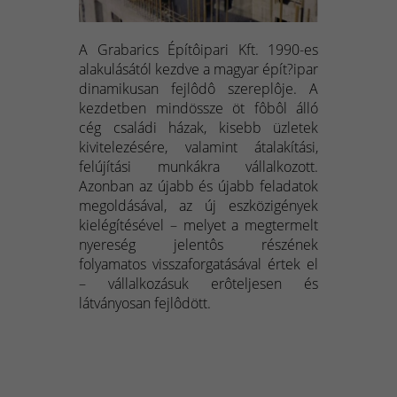
A Grabarics Építôipari Kft. 1990-es
alakulásától kezdve a magyar épít?ipar
dinamikusan fejlôdô szereplôje. A
kezdetben mindössze öt fôbôl álló
cég családi házak, kisebb üzletek
kivitelezésére, valamint átalakítási,
felújítási munkákra vállalkozott.
Azonban az újabb és újabb feladatok
megoldásával, az új eszközigények
kielégítésével – melyet a megtermelt
nyereség jelentôs részének
folyamatos visszaforgatásával értek el
– vállalkozásuk erôteljesen és
látványosan fejlôdött.