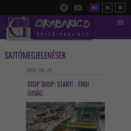
HU
EN
DE
Toggle
navigat
SAJTÓMEGJELENÉSEK
2005. 08. 26
STOP SHOP: START! - ÉRDI
ÚJSÁG