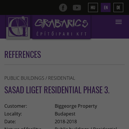
HU
EN
DE
Toggle
navigat
REFERENCES
PUBLIC BUILDINGS / RESIDENTIAL
SASAD LIGET RESIDENTIAL PHASE 3.
Customer:
Biggeorge Property
Locality:
Budapest
Date:
2018-2018