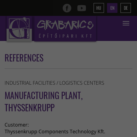
HU
EN
DE
Toggle
navigat
REFERENCES
INDUSTRIAL FACILITIES / LOGISTICS CENTERS
MANUFACTURING PLANT,
THYSSENKRUPP
Customer:
Thyssenkrupp Components Technology Kft.