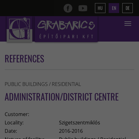
HU
EN
DE
Toggle
navigat
REFERENCES
PUBLIC BUILDINGS / RESIDENTIAL
ADMINISTRATION/DISTRICT CENTRE
Customer:
Locality:
Szigetszentmiklós
Date:
2016-2016