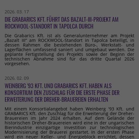
2026. 03. 17
DIE GRABARICS KFT. FÜHRT DAS BAZALT-III-PROJEKT AM
ROCKWOOL-STANDORT IN TAPOLCA DURCH
Die Grabarics Kft. ist als Generalunternehmer am Projekt
„Bazalt III“ am ROCKWOOL-Standort in Tapolca beteiligt, in
dessen Rahmen die bestehenden Büro-, Werkstatt- und
Lagerflächen umfassend saniert und umgebaut werden. Die
geplante Fertigstellung des Projekts sowie der Beginn der
technischen Abnahme sind für das dritte Quartal 2026
vorgesehen.
2026. 02. 09
WEINBERG '93 KFT. UND GRABARICS KFT. HABEN ALS
KONSORTIUM DEN ZUSCHLAG FÜR DIE ERSTE PHASE DER
ERWEITERUNG DER DREHER-BRAUEREIEN ERHALTEN
Mit einem Konsortialangebot haben Weinberg '93 Kft. und
GRABARICS Kft. den Zuschlag für die Erweiterung der Dreher-
Brauereien im Jahr 2024 erhalten. Auf dem Gelände der
historischen Dreher-Brauereien wird eine in der ungarischen
Bierindustrie einzigartige Investition zur technologischen
Modernisierung der Brauerei gestartet. In der ersten Phase
wird ein neuer Keller- und Energieblock errichtet, dessen