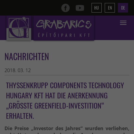
HU
EN
DE
Toggle
navigat
NACHRICHTEN
2018. 03. 12
THYSSENKRUPP COMPONENTS TECHNOLOGY
HUNGARY KFT HAT DIE ANERKENNUNG
„GRÖSSTE GREENFIELD-INVESTITION“ E
RHALTEN.
Die Preise „Investor des Jahres“ wurden verliehen,