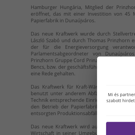
Hamburger Hungária, Mitglied der Prinzhor
eröffnet, das mit einer Investition von 45
Papierfabrik in Dunaújváros.
Das neue Kraftwerk wurde durch Stellvertr
László Szabó und durch Thomas Prinzhorn er
der für die Energieversorgung verantwor
Parlamentsabgeordneter von Dunaújváro
Prinzhorn Gruppe Cord Prinzhorn, der gesch
Bencs, bzw. der geschäftsführende Direktor v
eine Rede gehalten.
Das Kraftwerk für Kraft-Wärme-Kopplung i
benutzt unter anderem Abfälle der Papiere
Mi és partner
Technik entsprechende Einrichtung erzeugt 
szabott hirde
den Betrieb der Papierfabrik benötigt wer
entsorgten Produktionsabfälle.
Das neue Kraftwerk wird auch durch Schaff
Wirtschaft in seiner Umgebung beitragen: i