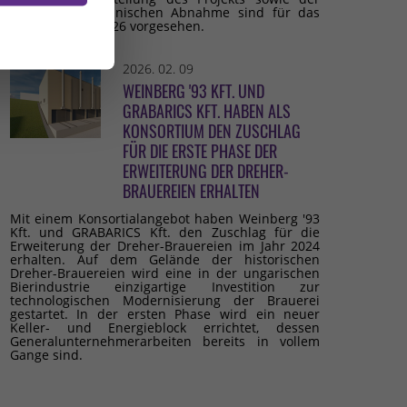
Beginn der technischen Abnahme sind für das
dritte Quartal 2026 vorgesehen.
2026. 02. 09
WEINBERG '93 KFT. UND
GRABARICS KFT. HABEN ALS
KONSORTIUM DEN ZUSCHLAG
FÜR DIE ERSTE PHASE DER
ERWEITERUNG DER DREHER-
BRAUEREIEN ERHALTEN
Mit einem Konsortialangebot haben Weinberg '93
Kft. und GRABARICS Kft. den Zuschlag für die
Erweiterung der Dreher-Brauereien im Jahr 2024
erhalten. Auf dem Gelände der historischen
Dreher-Brauereien wird eine in der ungarischen
Bierindustrie einzigartige Investition zur
technologischen Modernisierung der Brauerei
gestartet. In der ersten Phase wird ein neuer
Keller- und Energieblock errichtet, dessen
Generalunternehmerarbeiten bereits in vollem
Gange sind.