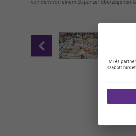
von dem von einem Eispanzer überzogenen 
Mi és partner
szabott hirde