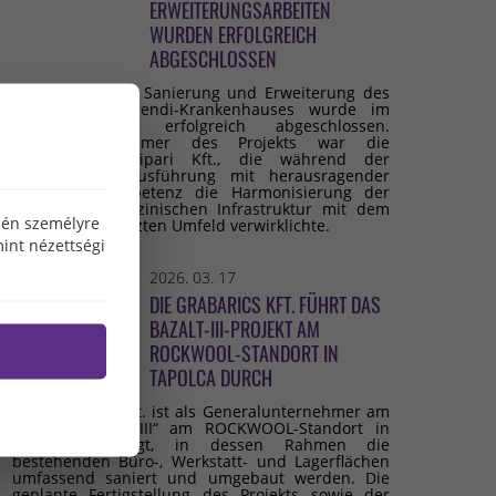
ERWEITERUNGSARBEITEN
WURDEN ERFOLGREICH
ABGESCHLOSSEN
Die umfassende Sanierung und Erweiterung des
Budai Irgalmasrendi-Krankenhauses wurde im
Februar 2026 erfolgreich abgeschlossen.
Generalunternehmer des Projekts war die
Grabarics Építőipari Kft., die während der
gesamten Bauausführung mit herausragender
fachlicher Kompetenz die Harmonisierung der
modernen medizinischen Infrastruktur mit dem
özén személyre
denkmalgeschützten Umfeld verwirklichte.
int nézettségi
2026. 03. 17
DIE GRABARICS KFT. FÜHRT DAS
BAZALT-III-PROJEKT AM
ROCKWOOL-STANDORT IN
TAPOLCA DURCH
Die Grabarics Kft. ist als Generalunternehmer am
Projekt „Bazalt III“ am ROCKWOOL-Standort in
Tapolca beteiligt, in dessen Rahmen die
bestehenden Büro-, Werkstatt- und Lagerflächen
umfassend saniert und umgebaut werden. Die
geplante Fertigstellung des Projekts sowie der