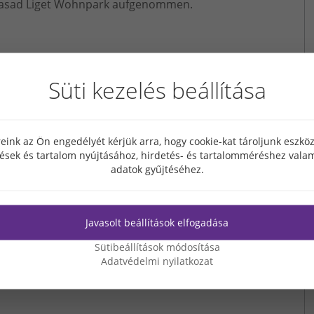
Sasad Liget Wohnpark aufgenommen.
Süti kezelés beállítása
eink az Ön engedélyét kérjük arra, hogy cookie-kat tároljunk eszk
tések és tartalom nyújtásához, hirdetés- és tartalomméréshez valam
adatok gyűjtéséhez.
Javasolt beállítások elfogadása
Sütibeállítások módosítása
Adatvédelmi nyilatkozat