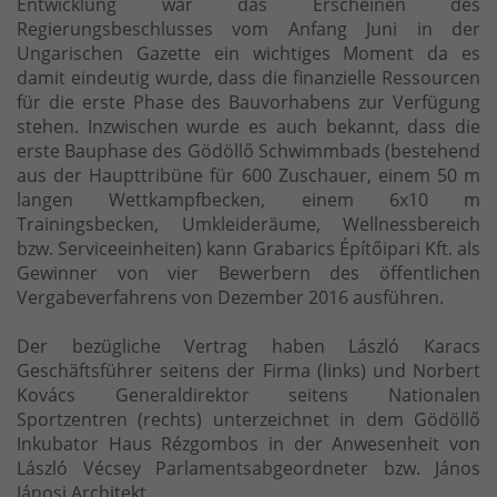
Entwicklung war das Erscheinen des
Regierungsbeschlusses vom Anfang Juni in der
Ungarischen Gazette ein wichtiges Moment da es
damit eindeutig wurde, dass die finanzielle Ressourcen
für die erste Phase des Bauvorhabens zur Verfügung
stehen. Inzwischen wurde es auch bekannt, dass die
erste Bauphase des Gödöllő Schwimmbads (bestehend
aus der Haupttribüne für 600 Zuschauer, einem 50 m
langen Wettkampfbecken, einem 6x10 m
Trainingsbecken, Umkleideräume, Wellnessbereich
bzw. Serviceeinheiten) kann Grabarics Építőipari Kft. als
Gewinner von vier Bewerbern des öffentlichen
Vergabeverfahrens von Dezember 2016 ausführen.
Der bezügliche Vertrag haben László Karacs
Geschäftsführer seitens der Firma (links) und Norbert
Kovács Generaldirektor seitens Nationalen
Sportzentren (rechts) unterzeichnet in dem Gödöllő
Inkubator Haus Rézgombos in der Anwesenheit von
László Vécsey Parlamentsabgeordneter bzw. János
Jánosi Architekt.