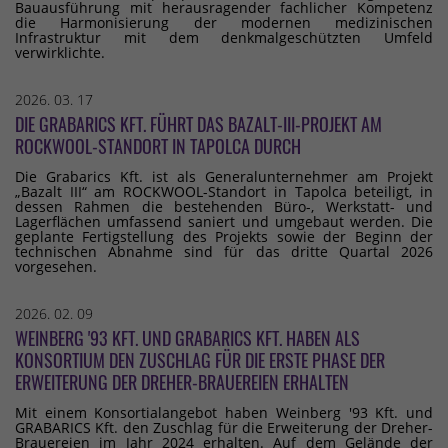
Bauausführung mit herausragender fachlicher Kompetenz
die Harmonisierung der modernen medizinischen
Infrastruktur mit dem denkmalgeschützten Umfeld
verwirklichte.
2026. 03. 17
DIE GRABARICS KFT. FÜHRT DAS BAZALT-III-PROJEKT AM
ROCKWOOL-STANDORT IN TAPOLCA DURCH
Die Grabarics Kft. ist als Generalunternehmer am Projekt
„Bazalt III“ am ROCKWOOL-Standort in Tapolca beteiligt, in
dessen Rahmen die bestehenden Büro-, Werkstatt- und
Lagerflächen umfassend saniert und umgebaut werden. Die
geplante Fertigstellung des Projekts sowie der Beginn der
technischen Abnahme sind für das dritte Quartal 2026
vorgesehen.
2026. 02. 09
WEINBERG '93 KFT. UND GRABARICS KFT. HABEN ALS
KONSORTIUM DEN ZUSCHLAG FÜR DIE ERSTE PHASE DER
ERWEITERUNG DER DREHER-BRAUEREIEN ERHALTEN
Mit einem Konsortialangebot haben Weinberg '93 Kft. und
GRABARICS Kft. den Zuschlag für die Erweiterung der Dreher-
Brauereien im Jahr 2024 erhalten. Auf dem Gelände der