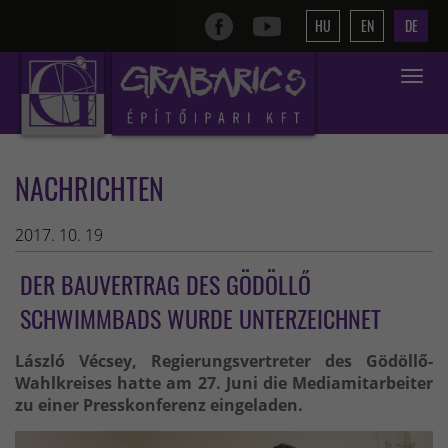
HU
EN
DE
Toggle
navigat
NACHRICHTEN
2017. 10. 19
DER BAUVERTRAG DES GÖDÖLLŐ
SCHWIMMBADS WURDE UNTERZEICHNET
László Vécsey, Regierungsvertreter des Gödöllő-
Wahlkreises hatte am 27. Juni die Mediamitarbeiter
zu einer Presskonferenz eingeladen.