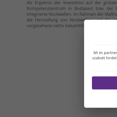
Als Ergebnis der Investition auf der grü
Kompetenzzentrum in Budapest bzw. der F
integrierte Nockwellen. Im Rahmen der Maßn
die Herstellung von Nockwellen und die an
vorgesehene netto Gesamtfläche der ersten In
Mi és partner
szabott hirde