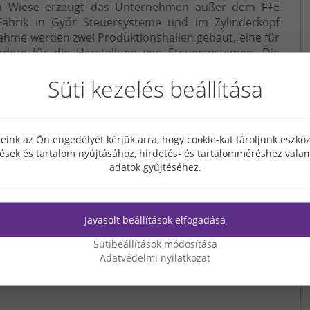
nen Wiese erzeugt das Unternehmen außer dem F+E
abrik in Győr Steuersysteme und im Zylinderkopf
ahme werden zwei Produktionshallen gebaut, eine für
dere für die Herstellung von Steuersystemen. Die
vestitionsphase beträgt: ~31.700 m2.
Süti kezelés beállítása
eink az Ön engedélyét kérjük arra, hogy cookie-kat tároljunk eszk
tések és tartalom nyújtásához, hirdetés- és tartalomméréshez valam
adatok gyűjtéséhez.
Javasolt beállítások elfogadása
Sütibeállítások módosítása
Adatvédelmi nyilatkozat