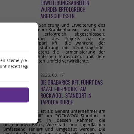
ERWEITERUNGSARBEITEN
WURDEN ERFOLGREICH
ABGESCHLOSSEN
Die umfassende Sanierung und Erweiterung des
Budai Irgalmasrendi-Krankenhauses wurde im
Februar 2026 erfolgreich abgeschlossen.
Generalunternehmer des Projekts war die
Grabarics Építőipari Kft., die während der
gesamten Bauausführung mit herausragender
fachlicher Kompetenz die Harmonisierung der
modernen medizinischen Infrastruktur mit dem
özén személyre
denkmalgeschützten Umfeld verwirklichte.
int nézettségi
2026. 03. 17
DIE GRABARICS KFT. FÜHRT DAS
BAZALT-III-PROJEKT AM
ROCKWOOL-STANDORT IN
TAPOLCA DURCH
Die Grabarics Kft. ist als Generalunternehmer am
Projekt „Bazalt III“ am ROCKWOOL-Standort in
Tapolca beteiligt, in dessen Rahmen die
bestehenden Büro-, Werkstatt- und Lagerflächen
umfassend saniert und umgebaut werden. Die
geplante Fertigstellung des Projekts sowie der