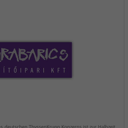
es deutschen ThyssenKrupp Konzerns ist zur Halbzeit