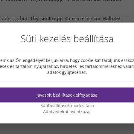
es deutschen ThyssenKrupp Konzerns ist zur Halbzeit
ahr durch ungarische Ingenieure entworfene elektro-
ylinderkopf integrierte Nockwellen herstellen in
Süti kezelés beállítása
r Investition von über 30 Milliarden HUF errichteten
zu Ende. Marc de Bastos Eckstein, geschäftsführender
 bedankte sich auf dem Richtfest am 11.11.2016 bei
 rechtzeitig aufgebaut wird bzw. dass Ungarn dieses
eink az Ön engedélyét kérjük arra, hogy cookie-kat tároljunk eszk
tések és tartalom nyújtásához, hirdetés- és tartalomméréshez valam
adatok gyűjtéséhez.
Javasolt beállítások elfogadása
Sütibeállítások módosítása
Adatvédelmi nyilatkozat