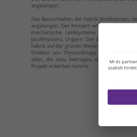
angelangen.
Das Bauvorhaben der Fabrik Jászfényszaru d
angelangen. Der Konzern wird ab nächstes J
mechanische Lenksysteme (C-EPS) und in Z
Jászfényszaru, Ungarn. Der Bau der mit eine
Fabrik auf der grünen Wiese geht allmählich 
Direktor von ThyssenKrupp Presta Hungary,
allen, die dazu beitragen, dass die Fabrik
Mi és partner
Projekt erwerben konnte.
szabott hirde