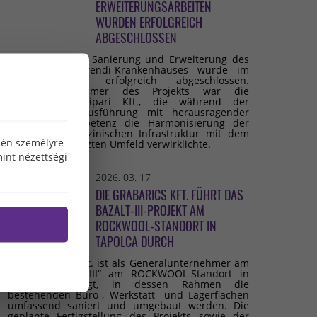
ERWEITERUNGSARBEITEN
WURDEN ERFOLGREICH
ABGESCHLOSSEN
Die umfassende Sanierung und Erweiterung des
Budai Irgalmasrendi-Krankenhauses wurde im
Februar 2026 erfolgreich abgeschlossen.
Generalunternehmer des Projekts war die
Grabarics Építőipari Kft., die während der
gesamten Bauausführung mit herausragender
fachlicher Kompetenz die Harmonisierung der
modernen medizinischen Infrastruktur mit dem
özén személyre
denkmalgeschützten Umfeld verwirklichte.
int nézettségi
2026. 03. 17
DIE GRABARICS KFT. FÜHRT DAS
BAZALT-III-PROJEKT AM
ROCKWOOL-STANDORT IN
TAPOLCA DURCH
Die Grabarics Kft. ist als Generalunternehmer am
Projekt „Bazalt III“ am ROCKWOOL-Standort in
Tapolca beteiligt, in dessen Rahmen die
bestehenden Büro-, Werkstatt- und Lagerflächen
umfassend saniert und umgebaut werden. Die
geplante Fertigstellung des Projekts sowie der