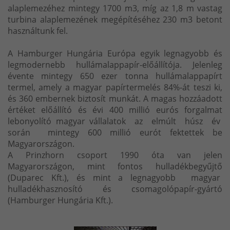
alaplemezéhez mintegy 1700 m3, míg az 1,8 m vastag
turbina alaplemezének megépítéséhez 230 m3 betont
használtunk fel.
A Hamburger Hungária Európa egyik legnagyobb és
legmodernebb hullámalappapír-előállítója. Jelenleg
évente mintegy 650 ezer tonna hullámalappapírt
termel, amely a magyar papírtermelés 84%-át teszi ki,
és 360 embernek biztosít munkát. A magas hozzáadott
értéket előállító és évi 400 millió eurós forgalmat
lebonyolító magyar vállalatok az elmúlt húsz év
során mintegy 600 millió eurót fektettek be
Magyarországon.
A Prinzhorn csoport 1990 óta van jelen
Magyarországon, mint fontos hulladékbegyűjtő
(Duparec Kft.), és mint a legnagyobb magyar
hulladékhasznosító és csomagolópapír-gyártó
(Hamburger Hungária Kft.).