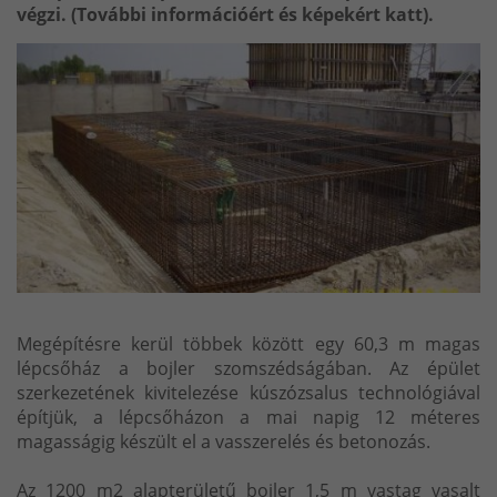
végzi. (További információért és képekért katt).
Megépítésre kerül többek között egy 60,3 m magas
lépcsőház a bojler szomszédságában. Az épület
szerkezetének kivitelezése kúszózsalus technológiával
építjük, a lépcsőházon a mai napig 12 méteres
magasságig készült el a vasszerelés és betonozás.
Az 1200 m2 alapterületű bojler 1,5 m vastag vasalt