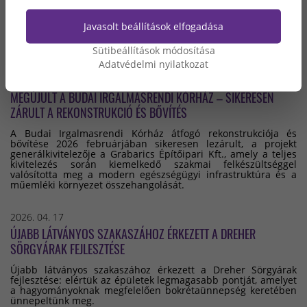
üzleti megbízhatóságát osztályozza egy folyamatosan
visszamért és bizonyított, nemzetközi szakértők által kialakított
Javasolt beállítások elfogadása
módszertan alapján. Így került kiválasztásra cégünk, a
Grabarics Kft. is, mint a pénzügyileg legstabilabb cégek
egyike.
Sütibeállítások módosítása
Adatvédelmi nyilatkozat
2026. 05. 07
MEGÚJULT A BUDAI IRGALMASRENDI KÓRHÁZ – SIKERESEN
ZÁRULT A REKONSTRUKCIÓ ÉS BŐVÍTÉS
A Budai Irgalmasrendi Kórház átfogó rekonstrukciója és
bővítése 2026 februárjában sikeresen lezárult, a projekt
generálkivitelezője a Grabarics Építőipari Kft., amely a teljes
kivitelezés során kiemelkedő szakmai felkészültséggel
valósította meg a modern egészségügyi infrastruktúra és a
műemléki környezet összehangolását.
2026. 04. 17
ÚJABB LÁTVÁNYOS SZAKASZÁHOZ ÉRKEZETT A DREHER
SÖRGYÁRAK FEJLESZTÉSE
Újabb látványos szakaszához érkezett a Dreher Sörgyárak
fejlesztése: elértük az épületek legmagasabb pontját, amelyet
a hagyományoknak megfelelően bokrétaünnepség keretében
ünnepeltünk meg.