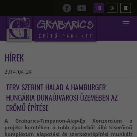
HU
EN
DE
Toggle
navigat
HÍREK
2014. 04. 24
TERV SZERINT HALAD A HAMBURGER
HUNGÁRIA DUNAÚJVÁROSI ÜZEMÉBEN AZ
ERŐMŰ ÉPÍTÉSE
A Grabarics-Timpanon-Alap-Ép Konzorcium a
projekt keretében a több épületből álló kiserőmű
komplexum alapozási és szerkezetépítési munkáit