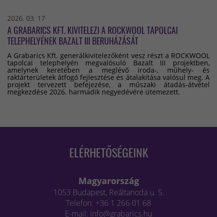
2026. 03. 17
A GRABARICS KFT. KIVITELEZI A ROCKWOOL TAPOLCAI
TELEPHELYÉNEK BAZALT III BERUHÁZÁSÁT
A Grabarics Kft. generálkivitelezőként vesz részt a ROCKWOOL
tapolcai telephelyén megvalósuló Bazalt III projektben,
amelynek keretében a meglévő iroda-, műhely- és
raktárterületek átfogó fejlesztése és átalakítása valósul meg. A
projekt tervezett befejezése, a műszaki átadás-átvétel
megkezdése 2026. harmadik negyedévére ütemezett.
ELÉRHETŐSÉGEINK
Magyarország
1053 Budapest, Reáltanoda u. 5.
Telefon: +36 1 266 01 68
E-mail: info@grabarics.hu