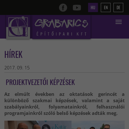
HU
EN
DE
Toggle
navigat
HÍREK
2017. 09. 15
PROJEKTVEZETŐI KÉPZÉSEK
Az elmúlt években az oktatások gerincét a
különböző szakmai képzések, valamint a saját
szabályainkról, folyamatainkról, felhasználói
programjainkról szóló belső képzések adták meg.