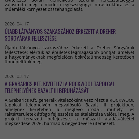
valósította meg a modern egészségügyi infrastruktúra és a
műemléki környezet összehangolását.
2026. 04. 17
ÚJABB LÁTVÁNYOS SZAKASZÁHOZ ÉRKEZETT A DREHER
SÖRGYÁRAK FEJLESZTÉSE
Újabb látványos szakaszához érkezett a Dreher Sörgyárak
fejlesztése: elértük az épületek legmagasabb pontját, amelyet
a hagyományoknak megfelelően bokrétaünnepség keretében
ünnepeltünk meg.
2026. 03. 17
A GRABARICS KFT. KIVITELEZI A ROCKWOOL TAPOLCAI
TELEPHELYÉNEK BAZALT III BERUHÁZÁSÁT
A Grabarics Kft. generálkivitelezőként vesz részt a ROCKWOOL
tapolcai telephelyén megvalósuló Bazalt III projektben,
amelynek keretében a meglévő iroda-, műhely- és
raktárterületek átfogó fejlesztése és átalakítása valósul meg. A
projekt tervezett befejezése, a műszaki átadás-átvétel
megkezdése 2026. harmadik negyedévére ütemezett.