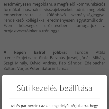
eredményesen megoldani, a megfelelő kommunikációs
formákat használni, visszajelzéseket adni, megfelelő
emberismerettel a különböző személyiségjeggyel
rendelkező kollégákkal eredményesen együttműködni.
Ezen készségek erősítésében támogatjuk a
projektvezetőinket a tréninggel.
A képen balról jobbra:
Túróczi Attila
tréner.Projetkvezetőink: Barabás József, Jónás Mihály,
Szegi Mihály, Dávid András, Pap Sándor, Edelpacher
Zoltán, Varjas Péter, Baturin Tamás.
LEGFRISSEBB HÍREK
Süti kezelés beállítása
2026. 06. 10
NÍVÓDÍJ AVATÓ ÜNNEPSÉG A SCHNEIDER ELECTRIC DUNAVECSEI
Mi és partnereink az Ön engedélyét kérjük arra, hogy
OKOSGYÁRÁNÁL