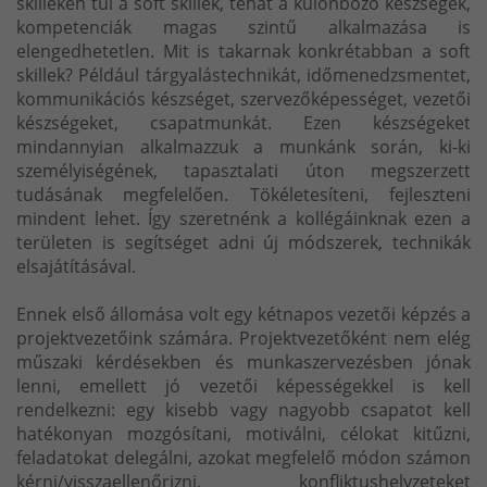
skilleken túl a soft skillek, tehát a különböző készségek,
kompetenciák magas szintű alkalmazása is
elengedhetetlen. Mit is takarnak konkrétabban a soft
skillek? Például tárgyalástechnikát, időmenedzsmentet,
kommunikációs készséget, szervezőképességet, vezetői
készségeket, csapatmunkát. Ezen készségeket
mindannyian alkalmazzuk a munkánk során, ki-ki
személyiségének, tapasztalati úton megszerzett
tudásának megfelelően. Tökéletesíteni, fejleszteni
mindent lehet. Így szeretnénk a kollégáinknak ezen a
területen is segítséget adni új módszerek, technikák
elsajátításával.
Ennek első állomása volt egy kétnapos vezetői képzés a
projektvezetőink számára. Projektvezetőként nem elég
műszaki kérdésekben és munkaszervezésben jónak
lenni, emellett jó vezetői képességekkel is kell
rendelkezni: egy kisebb vagy nagyobb csapatot kell
hatékonyan mozgósítani, motiválni, célokat kitűzni,
feladatokat delegálni, azokat megfelelő módon számon
kérni/visszaellenőrizni, konfliktushelyzeteket