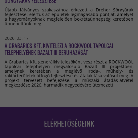
SÖRGYÁRAK FEJLESZTÉSE
Újabb látványos szakaszához érkezett a Dreher Sörgyárak
fejlesztése: elértük az épületek legmagasabb pontját, amelyet
a hagyományoknak megfelelően bokrétaünnepség keretében
ünnepeltünk meg.
2026. 03. 17
A GRABARICS KFT. KIVITELEZI A ROCKWOOL TAPOLCAI
TELEPHELYÉNEK BAZALT III BERUHÁZÁSÁT
A Grabarics Kft. generálkivitelezőként vesz részt a ROCKWOOL
tapolcai telephelyén megvalósuló Bazalt III projektben,
amelynek keretében a meglévő iroda-, műhely- és
raktárterületek átfogó fejlesztése és átalakítása valósul meg. A
projekt tervezett befejezése, a műszaki átadás-átvétel
megkezdése 2026. harmadik negyedévére ütemezett.
ELÉRHETŐSÉGEINK