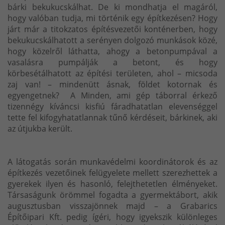
bárki bekukucskálhat. De ki mondhatja el magáról,
hogy valóban tudja, mi történik egy építkezésen? Hogy
járt már a titokzatos építésvezetői konténerben, hogy
bekukucskálhatott a serényen dolgozó munkások közé,
hogy közelről láthatta, ahogy a betonpumpával a
vasalásra pumpálják a betont, és hogy
körbesétálhatott az építési területen, ahol – micsoda
zaj van! – mindenütt ásnak, földet kotornak és
egyengetnek? A Minden, ami gép táborral érkező
tizennégy kíváncsi kisfiú fáradhatatlan elevenséggel
tette fel kifogyhatatlannak tűnő kérdéseit, bárkinek, aki
az útjukba került.
A látogatás során munkavédelmi koordinátorok és az
építkezés vezetőinek felügyelete mellett szerezhettek a
gyerekek ilyen és hasonló, felejthetetlen élményeket.
Társaságunk örömmel fogadta a gyermektábort, akik
augusztusban visszajönnek majd – a Grabarics
Építőipari Kft. pedig ígéri, hogy igyekszik különleges