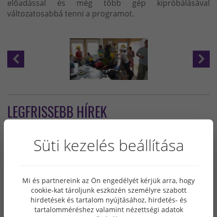
előadással és még több gép kipróbálásával
változatosabbá tenni a programot.
LEGFRISSEBB HÍREK
2026. 06. 10
Süti kezelés beállítása
NÍVÓDÍJ AVATÓ ÜNNEPSÉG A SCHNEIDER ELECTRIC DUNAVECSEI
OKOSGYÁRÁNÁL
Ünnepélyes keretek között avatták fel a Schneider Electric –
Duna Smart Power Systems Dunavecsei Okosgyárán
Mi és partnereink az Ön engedélyét kérjük arra, hogy
elhelyezett Építőipari Nívódíj táblát. Az ipari és energetikai
cookie-kat tároljunk eszközén személyre szabott
építmény kategóriában díjazott beruházás a Grabarics Kft.
hirdetések és tartalom nyújtásához, hirdetés- és
Design + Build fővállalkozásában valósult meg.
tartalomméréshez valamint nézettségi adatok