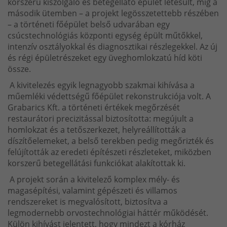
korszerű kiszolgáló és betegellátó épület létesült, míg a
második ütemben – a projekt legösszetettebb részében
– a történeti főépület belső udvarában egy
csúcstechnológiás központi egység épült műtőkkel,
intenzív osztályokkal és diagnosztikai részlegekkel. Az új
és régi épületrészeket egy üveghomlokzatú híd köti
össze.
A kivitelezés egyik legnagyobb szakmai kihívása a
műemléki védettségű főépület rekonstrukciója volt. A
Grabarics Kft. a történeti értékek megőrzését
restaurátori precizitással biztosította: megújult a
homlokzat és a tetőszerkezet, helyreállították a
díszítőelemeket, a belső terekben pedig megőrizték és
felújították az eredeti építészeti részleteket, miközben
korszerű betegellátási funkciókat alakítottak ki.
A projekt során a kivitelező komplex mély- és
magasépítési, valamint gépészeti és villamos
rendszereket is megvalósított, biztosítva a
legmodernebb orvostechnológiai háttér működését.
Külön kihívást jelentett, hogy mindezt a kórház