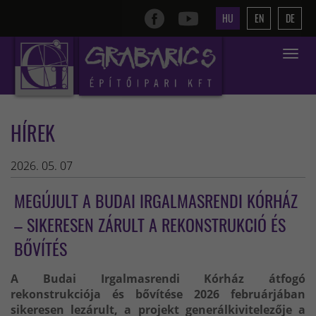
HU
EN
DE
Toggle
navigat
HÍREK
2026. 05. 07
MEGÚJULT A BUDAI IRGALMASRENDI KÓRHÁZ
– SIKERESEN ZÁRULT A REKONSTRUKCIÓ ÉS
BŐVÍTÉS
A Budai Irgalmasrendi Kórház átfogó
rekonstrukciója és bővítése 2026 februárjában
sikeresen lezárult, a projekt generálkivitelezője a