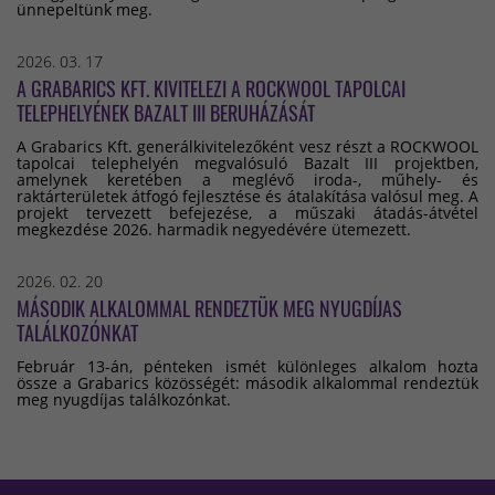
ünnepeltünk meg.
2026. 03. 17
A GRABARICS KFT. KIVITELEZI A ROCKWOOL TAPOLCAI
TELEPHELYÉNEK BAZALT III BERUHÁZÁSÁT
A Grabarics Kft. generálkivitelezőként vesz részt a ROCKWOOL
tapolcai telephelyén megvalósuló Bazalt III projektben,
amelynek keretében a meglévő iroda-, műhely- és
raktárterületek átfogó fejlesztése és átalakítása valósul meg. A
projekt tervezett befejezése, a műszaki átadás-átvétel
megkezdése 2026. harmadik negyedévére ütemezett.
2026. 02. 20
MÁSODIK ALKALOMMAL RENDEZTÜK MEG NYUGDÍJAS
TALÁLKOZÓNKAT
Február 13-án, pénteken ismét különleges alkalom hozta
össze a Grabarics közösségét: második alkalommal rendeztük
meg nyugdíjas találkozónkat.