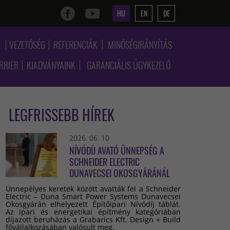
HU
EN
DE
K
VEZETŐSÉG
REFERENCIÁK
MINŐSÉGIRÁNYÍTÁS
RRIER
KIADVÁNYAINK
GARANCIÁLIS ÜGYKEZELŐ
LEGFRISSEBB HÍREK
2026. 06. 10
NÍVÓDÍJ AVATÓ ÜNNEPSÉG A
SCHNEIDER ELECTRIC
DUNAVECSEI OKOSGYÁRÁNÁL
Ünnepélyes keretek között avatták fel a Schneider
Electric – Duna Smart Power Systems Dunavecsei
Okosgyárán elhelyezett Építőipari Nívódíj táblát.
Az ipari és energetikai építmény kategóriában
díjazott beruházás a Grabarics Kft. Design + Build
fővállalkozásában valósult meg.