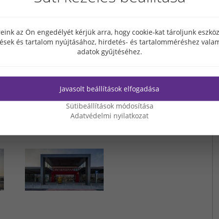
ngaria Argon Kft. különös figyelmet fordított a
használását a LED világítás, valamint a modern hűtés-
eink az Ön engedélyét kérjük arra, hogy cookie-kat tároljunk eszk
tések és tartalom nyújtásához, hirdetés- és tartalomméréshez valam
ő polgármester elmondta, az új üzlet szerves része
adatok gyűjtéséhez.
mellett, hogy lehetőséget teremt a szekszárdi és a
ra, új munkahelyeket is eredményezett. Összesen 79
ok fejlődésével remélhetőleg bővülni fog a létszám, a
erületének beépítésben ez ugyanis még csak az első
Javasolt beállítások elfogadása
Sütibeállítások módosítása
Adatvédelmi nyilatkozat