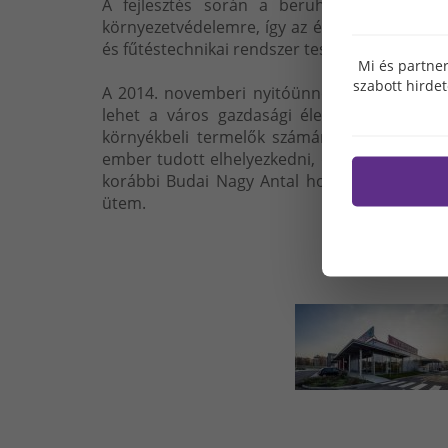
A fejlesztés során a beruházó Magnum Hu
környezetvédelemre, így az épület energiafel
és fűtéstechnikai rendszer teszi korszerűbbé.
Mi és partner
szabott hirde
A 2014. novemberi nyitóünnepségen Ács Rezs
lehet a város gazdasági életének, hiszen a
környékbeli termelők számára a beszállítás
ember tudott elhelyezkedni, de a szolgáltatás
korábbi Budai Nagy Antal honvéd laktanya t
ütem.