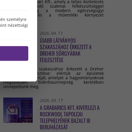
Grabarics Építőipari Kft., amely a teljes kivitelezés
során kiemelkedő szakmai felkészültséggel
valósította meg a modern egészségügyi
infrastruktúra és a műemléki környezet
özén személyre
összehangolását.
int nézettségi
2026. 04. 17
ÚJABB LÁTVÁNYOS
SZAKASZÁHOZ ÉRKEZETT A
DREHER SÖRGYÁRAK
FEJLESZTÉSE
Újabb látványos szakaszához érkezett a Dreher
Sörgyárak fejlesztése: elértük az épületek
legmagasabb pontját, amelyet a hagyományoknak
megfelelően bokrétaünnepség keretében
ünnepeltünk meg.
2026. 03. 17
A GRABARICS KFT. KIVITELEZI A
ROCKWOOL TAPOLCAI
TELEPHELYÉNEK BAZALT III
BERUHÁZÁSÁT