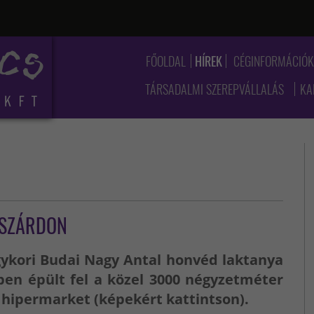
FŐOLDAL
HÍREK
CÉGINFORMÁCIÓ
TÁRSADALMI SZEREPVÁLLALÁS
KA
KSZÁRDON
ykori Budai Nagy Antal honvéd laktanya
ében épült fel a közel 3000 négyzetméter
hipermarket (képekért kattintson).