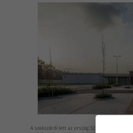
A szekszárdi lett az ország 32. INTERSPAR-ja, 