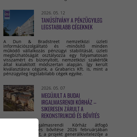
2026. 05. 12
TANÚSÍTVÁNY A PÉNZÜGYILEG
LEGSTABILABB CÉGEKNEK
A Dun & Bradstreet nemzetközi üzleti
információszolgáltató és -minősítő minden
működő vállalkozás pénzügyi stabilitását, üzleti
megbízhatóságát osztályozza egy folyamatosan
visszamért és bizonyított, nemzetközi szakértők
által kialakított módszertan alapján. Így került
kiválasztásra cégünk, a Grabarics Kft. is, mint a
pénzügyileg legstabilabb cégek egyike.
2026. 05. 07
MEGÚJULT A BUDAI
IRGALMASRENDI KÓRHÁZ –
SIKERESEN ZÁRULT A
REKONSTRUKCIÓ ÉS BŐVÍTÉS
A Budai Irgalmasrendi Kórház átfogó
rekonstrukciója és bővítése 2026 februárjában
sikeresen lezárult, a projekt generálkivitelezője a