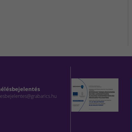
aélésbejelentés
lesbejelentes@grabarics.hu