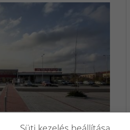
Süti kezelés beállítása
mely a vásárlótér kialakításában újszerűséget képvisel.