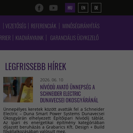
HU
EN
DE
K
VEZETŐSÉG
REFERENCIÁK
MINŐSÉGIRÁNYÍTÁS
RRIER
KIADVÁNYAINK
GARANCIÁLIS ÜGYKEZELŐ
LEGFRISSEBB HÍREK
2026. 06. 10
NÍVÓDÍJ AVATÓ ÜNNEPSÉG A
SCHNEIDER ELECTRIC
DUNAVECSEI OKOSGYÁRÁNÁL
Ünnepélyes keretek között avatták fel a Schneider
Electric – Duna Smart Power Systems Dunavecsei
Okosgyárán elhelyezett Építőipari Nívódíj táblát.
Az ipari és energetikai építmény kategóriában
díjazott beruházás a Grabarics Kft. Design + Build
fővállalkozásában valósult meg.