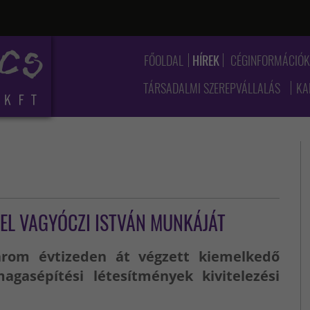
FŐOLDAL
HÍREK
CÉGINFORMÁCIÓ
TÁRSADALMI SZEREPVÁLLALÁS
KA
 EL VAGYÓCZI ISTVÁN MUNKÁJÁT
három évtizeden át végzett kiemelkedő
gasépítési létesítmények kivitelezési