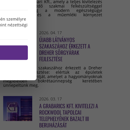
Grabarics Építőipari Kft., amely a teljes kivitelezés
során kiemelkedő szakmai felkészültséggel
valósította meg a modern egészségügyi
infrastruktúra és a műemléki környezet
özén személyre
összehangolását.
int nézettségi
2026. 04. 17
ÚJABB LÁTVÁNYOS
SZAKASZÁHOZ ÉRKEZETT A
DREHER SÖRGYÁRAK
FEJLESZTÉSE
Újabb látványos szakaszához érkezett a Dreher
Sörgyárak fejlesztése: elértük az épületek
legmagasabb pontját, amelyet a hagyományoknak
megfelelően bokrétaünnepség keretében
ünnepeltünk meg.
2026. 03. 17
A GRABARICS KFT. KIVITELEZI A
ROCKWOOL TAPOLCAI
TELEPHELYÉNEK BAZALT III
BERUHÁZÁSÁT