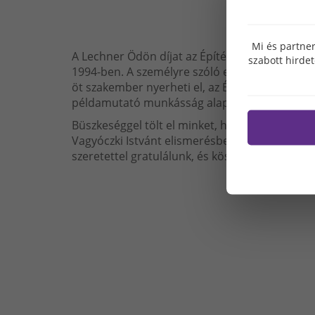
Mi és partner
A Lechner Ödön díjat az Építési Vállalkozók O
szabott hirde
1994-ben. A személyre szóló elismerést jele
öt szakember nyerheti el, az ÉVOSZ tagszerve
példamutató munkásság alapján.
Büszkeséggel tölt el minket, hogy 2024-ben a
Vagyóczki Istvánt elismerésben részesítette é
szeretettel gratulálunk, és köszönjük a vállal