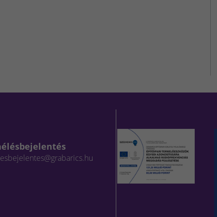
aélésbejelentés
lesbejelentes@grabarics.hu