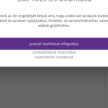
eink az Ön engedélyét kérjük arra, hogy cookie-kat tároljunk eszk
rszágos Szakszövetsége (ÉVOSZ) Elnöksége alapította
tések és tartalom nyújtásához, hirdetés- és tartalomméréshez valam
ntő díjat a hagyományoknak megfelelően minden évben
adatok gyűjtéséhez.
zeteiben hosszabb időszakon át végzett kimagasló,
 35 éves ÉVOSZ Elnöksége cégünk ügyvezetőjét,
Javasolt beállítások elfogadása
s Lechner Ödön díjjal jutalmazta. Az elismeréshez
Sütibeállítások módosítása
atunkért végzett munkáját!
Adatvédelmi nyilatkozat