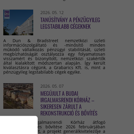
2026. 05. 12
TANÚSÍTVÁNY A PÉNZÜGYILEG
LEGSTABILABB CÉGEKNEK
A Dun & Bradstreet nemzetközi üzleti
információszolgáltató és -minősítő minden
működő vállalkozás pénzügyi stabilitását, üzleti
megbízhatóságát osztályozza egy folyamatosan
visszamért és bizonyított, nemzetközi szakértők
által kialakított módszertan alapján. Így került
kiválasztásra cégünk, a Grabarics Kft. is, mint a
pénzügyileg legstabilabb cégek egyike.
2026. 05. 07
MEGÚJULT A BUDAI
IRGALMASRENDI KÓRHÁZ –
SIKERESEN ZÁRULT A
REKONSTRUKCIÓ ÉS BŐVÍTÉS
A Budai Irgalmasrendi Kórház átfogó
rekonstrukciója és bővítése 2026 februárjában
sikeresen lezárult, a projekt generálkivitelezője a