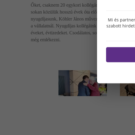
Őket, csaknem 20 egykori kollégánkat láttuk vendégül 
sokan közülük hosszú évek óta először látogattak viss
nyugdíjasunk, Köhler János művezető főzött bográcseb
Mi és partner
szabott hirde
a vállalatnál. Nyugdíjas kollégáink fontos részei történ
éveket, évtizedeket. Csodálatos, sok örömteli és megható
még emlékezni.