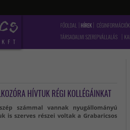
FŐOLDAL
HÍREK
CÉGINFORMÁCIÓ
TÁRSADALMI SZEREPVÁLLALÁS
KA
LKOZÓRA HÍVTUK RÉGI KOLLÉGÁINKAT
 szép számmal vannak nyugállományú
 is szerves részei voltak a Grabaricsos