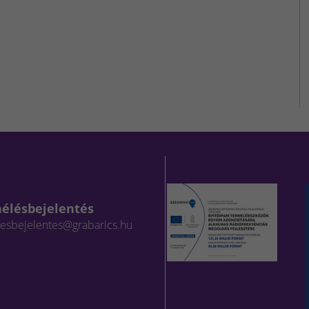
aélésbejelentés
lesbejelentes@grabarics.hu