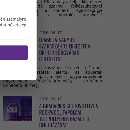
Grabarics Építőipari Kft., amely a teljes kivitelezés
során kiemelkedő szakmai felkészültséggel
valósította meg a modern egészségügyi
infrastruktúra és a műemléki környezet
özén személyre
összehangolását.
int nézettségi
2026. 04. 17
ÚJABB LÁTVÁNYOS
SZAKASZÁHOZ ÉRKEZETT A
DREHER SÖRGYÁRAK
FEJLESZTÉSE
Újabb látványos szakaszához érkezett a Dreher
Sörgyárak fejlesztése: elértük az épületek
legmagasabb pontját, amelyet a hagyományoknak
megfelelően bokrétaünnepség keretében
ünnepeltünk meg.
2026. 03. 17
A GRABARICS KFT. KIVITELEZI A
ROCKWOOL TAPOLCAI
TELEPHELYÉNEK BAZALT III
BERUHÁZÁSÁT