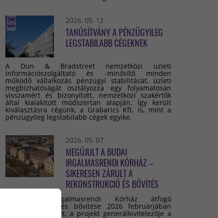
2026. 05. 12
TANÚSÍTVÁNY A PÉNZÜGYILEG
LEGSTABILABB CÉGEKNEK
A Dun & Bradstreet nemzetközi üzleti
információszolgáltató és -minősítő minden
működő vállalkozás pénzügyi stabilitását, üzleti
megbízhatóságát osztályozza egy folyamatosan
visszamért és bizonyított, nemzetközi szakértők
által kialakított módszertan alapján. Így került
kiválasztásra cégünk, a Grabarics Kft. is, mint a
pénzügyileg legstabilabb cégek egyike.
2026. 05. 07
MEGÚJULT A BUDAI
IRGALMASRENDI KÓRHÁZ –
SIKERESEN ZÁRULT A
REKONSTRUKCIÓ ÉS BŐVÍTÉS
A Budai Irgalmasrendi Kórház átfogó
rekonstrukciója és bővítése 2026 februárjában
sikeresen lezárult, a projekt generálkivitelezője a