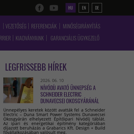
HU
EN
DE
K
VEZETŐSÉG
REFERENCIÁK
MINŐSÉGIRÁNYÍTÁS
RRIER
KIADVÁNYAINK
GARANCIÁLIS ÜGYKEZELŐ
LEGFRISSEBB HÍREK
2026. 06. 10
NÍVÓDÍJ AVATÓ ÜNNEPSÉG A
SCHNEIDER ELECTRIC
DUNAVECSEI OKOSGYÁRÁNÁL
Ünnepélyes keretek között avatták fel a Schneider
Electric – Duna Smart Power Systems Dunavecsei
Okosgyárán elhelyezett Építőipari Nívódíj táblát.
Az ipari és energetikai építmény kategóriában
díjazott beruházás a Grabarics Kft. Design + Build
fővállalkozásában valósult meg.