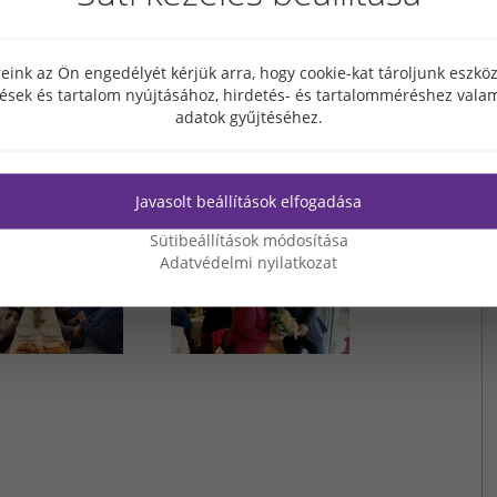
múlt hét pénteken, hogy találkozhassunk egy kis múltidézésre,
za hozzánk! A különleges társaságnak „legfiatalabb”
édet, akinek 26 év után múlt a héten volt az utolsó munkanapja
eink az Ön engedélyét kérjük arra, hogy cookie-kat tároljunk eszk
tések és tartalom nyújtásához, hirdetés- és tartalomméréshez valam
etünknek, és mi nem szeretnénk elfelejteni az együtt töltött
adatok gyűjtéséhez.
 pillanattal teli délutánt töltöttünk együtt, amire sokáig fogunk
Javasolt beállítások elfogadása
Sütibeállítások módosítása
Adatvédelmi nyilatkozat