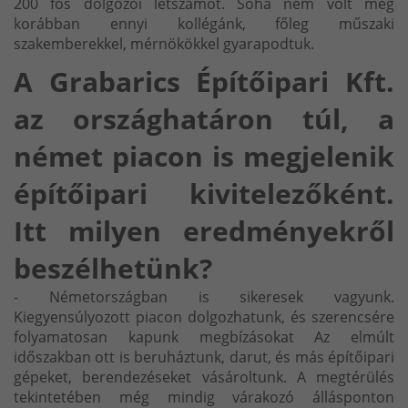
200 fős dolgozói létszámot. Soha nem volt még
korábban ennyi kollégánk, főleg műszaki
szakemberekkel, mérnökökkel gyarapodtuk.
A Grabarics Építőipari Kft.
az országhatáron túl, a
német piacon is megjelenik
építőipari kivitelezőként.
Itt milyen eredményekről
beszélhetünk?
- Németországban is sikeresek vagyunk.
Kiegyensúlyozott piacon dolgozhatunk, és szerencsére
folyamatosan kapunk megbízásokat Az elmúlt
időszakban ott is beruháztunk, darut, és más építőipari
gépeket, berendezéseket vásároltunk. A megtérülés
tekintetében még mindig várakozó állásponton