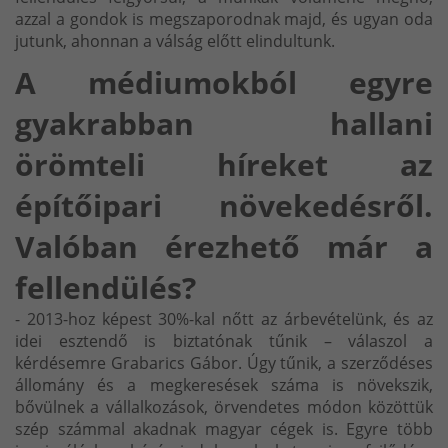
azzal a gondok is megszaporodnak majd, és ugyan oda
jutunk, ahonnan a válság előtt elindultunk.
A médiumokból egyre
gyakrabban hallani
örömteli híreket az
építőipari növekedésről.
Valóban érezhető már a
fellendülés?
- 2013-hoz képest 30%-kal nőtt az árbevételünk, és az
idei esztendő is biztatónak tűnik – válaszol a
kérdésemre Grabarics Gábor. Úgy tűnik, a szerződéses
állomány és a megkeresések száma is növekszik,
bővülnek a vállalkozások, örvendetes módon közöttük
szép számmal akadnak magyar cégek is. Egyre több