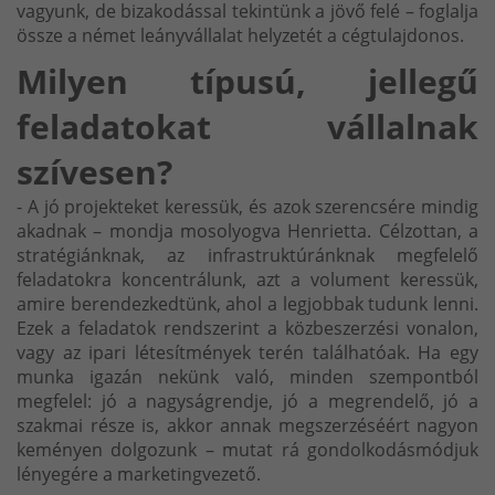
vagyunk, de bizakodással tekintünk a jövő felé – foglalja
össze a német leányvállalat helyzetét a cégtulajdonos.
Milyen típusú, jellegű
feladatokat vállalnak
szívesen?
- A jó projekteket keressük, és azok szerencsére mindig
akadnak – mondja mosolyogva Henrietta. Célzottan, a
stratégiánknak, az infrastruktúránknak megfelelő
feladatokra koncentrálunk, azt a volument keressük,
amire berendezkedtünk, ahol a legjobbak tudunk lenni.
Ezek a feladatok rendszerint a közbeszerzési vonalon,
vagy az ipari létesítmények terén találhatóak. Ha egy
munka igazán nekünk való, minden szempontból
megfelel: jó a nagyságrendje, jó a megrendelő, jó a
szakmai része is, akkor annak megszerzéséért nagyon
keményen dolgozunk – mutat rá gondolkodásmódjuk
lényegére a marketingvezető.