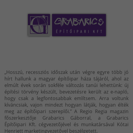
„Hosszú, recessziós időszak után végre egyre több jó
hírt hallunk a magyar építőipar háza tájáról, ahol az
elmúlt évek során sokféle változás tanúi lehettünk: új
építési törvény készült, bevezetésre került az e-napló,
hogy csak a legfontosabbak említsem. Arra voltunk
kíváncsiak, vajon mindezt hogyan látják, hogyan élték
meg az építőipari szereplői.” A Regio Regia magazin
főszerkesztője Grabarics Gáborral, a Grabarics
Építőipari Kft. cégvezetőjével és munkatársával Kótai
Henriett marketingvezetővel beszélgetett.