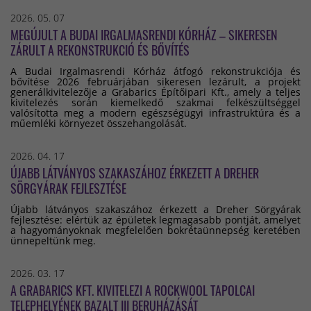
2026. 05. 07
MEGÚJULT A BUDAI IRGALMASRENDI KÓRHÁZ – SIKERESEN
ZÁRULT A REKONSTRUKCIÓ ÉS BŐVÍTÉS
A Budai Irgalmasrendi Kórház átfogó rekonstrukciója és
bővítése 2026 februárjában sikeresen lezárult, a projekt
generálkivitelezője a Grabarics Építőipari Kft., amely a teljes
kivitelezés során kiemelkedő szakmai felkészültséggel
valósította meg a modern egészségügyi infrastruktúra és a
műemléki környezet összehangolását.
2026. 04. 17
ÚJABB LÁTVÁNYOS SZAKASZÁHOZ ÉRKEZETT A DREHER
SÖRGYÁRAK FEJLESZTÉSE
Újabb látványos szakaszához érkezett a Dreher Sörgyárak
fejlesztése: elértük az épületek legmagasabb pontját, amelyet
a hagyományoknak megfelelően bokrétaünnepség keretében
ünnepeltünk meg.
2026. 03. 17
A GRABARICS KFT. KIVITELEZI A ROCKWOOL TAPOLCAI
TELEPHELYÉNEK BAZALT III BERUHÁZÁSÁT