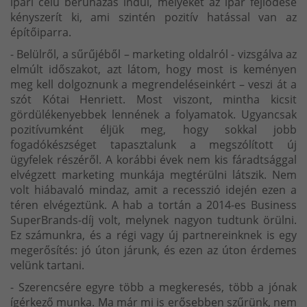
ipari célú beruházás indul, melyeket az ipar fejlődése
kényszerít ki, ami szintén pozitív hatással van az
építőiparra.
- Belülről, a sűrűjéből – marketing oldalról - vizsgálva az
elmúlt időszakot, azt látom, hogy most is keményen
meg kell dolgoznunk a megrendeléseinkért – veszi át a
szót Kótai Henriett. Most viszont, mintha kicsit
gördülékenyebbek lennének a folyamatok. Ugyancsak
pozitívumként éljük meg, hogy sokkal jobb
fogadókészséget tapasztalunk a megszólított új
ügyfelek részéről. A korábbi évek nem kis fáradtsággal
elvégzett marketing munkája megtérülni látszik. Nem
volt hiábavaló mindaz, amit a recesszió idején ezen a
téren elvégeztünk. A hab a tortán a 2014-es Business
SuperBrands-díj volt, melynek nagyon tudtunk örülni.
Ez számunkra, és a régi vagy új partnereinknek is egy
megerősítés: jó úton járunk, és ezen az úton érdemes
velünk tartani.
- Szerencsére egyre több a megkeresés, több a jónak
ígérkező munka. Ma már mi is erősebben szűrünk, nem