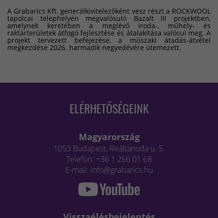
A Grabarics Kft. generálkivitelezőként vesz részt a ROCKWOOL
tapolcai telephelyén megvalósuló Bazalt III projektben,
amelynek keretében a meglévő iroda-, műhely- és
raktárterületek átfogó fejlesztése és átalakítása valósul meg. A
projekt tervezett befejezése, a műszaki átadás-átvétel
megkezdése 2026. harmadik negyedévére ütemezett.
ELÉRHETŐSÉGEINK
Magyarország
1053 Budapest, Reáltanoda u. 5.
Telefon: +36 1 266 01 68
E-mail: info@grabarics.hu
Visszaélésbejelentés