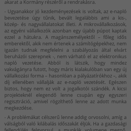
akarat a Kormány részéről a rendrakásra.
- Ugyanakkor jó kezdeményezések is voltak, az e-napló
bevezetése úgy tűnik, bevált legalábbis ami a kis-,
közép- és nagyvállalatokat illeti. A mikrovállalkozások,
az egyéni vállalkozók azonban egy újabb púpot kaptak
ezzel a hátukra. A magánszemélyektől – főleg idős
emberektől, akik nem értenek a számítógépekhez, nem
igazán tudnak megfelelni a szabályozás által elvárt
beruházói szerepnek -, nem várható el az elektronikus
napló vezetése. Abból is látszik, hogy mindez
vakvágányra futott, hogy máris kialakulóban van egy új
vállalkozási forma – hasonlóan a pályázatírókhoz –, akik
díj ellenében vállalják az e-napló vezetését. Egészen
biztos, hogy nem ez volt a jogalkotói szándék. A kicsi
projekteknél elegendő lenne csupán egy egyszeri
regisztráció, amivel rögzíthető lenne az adott munka
megkezdése.
- A problémákat célszerű lenne addig orvosolni, amíg a
válságból való kilábalás időszakát éljük. Ha a gazdasági
fellendülés felgyorsul, a munkák volumene megnő,