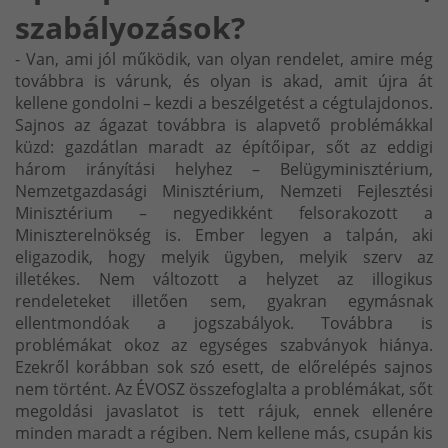
szabályozások?
- Van, ami jól működik, van olyan rendelet, amire még
továbbra is várunk, és olyan is akad, amit újra át
kellene gondolni – kezdi a beszélgetést a cégtulajdonos.
Sajnos az ágazat továbbra is alapvető problémákkal
küzd: gazdátlan maradt az építőipar, sőt az eddigi
három irányítási helyhez – Belügyminisztérium,
Nemzetgazdasági Minisztérium, Nemzeti Fejlesztési
Minisztérium – negyedikként felsorakozott a
Miniszterelnökség is. Ember legyen a talpán, aki
eligazodik, hogy melyik ügyben, melyik szerv az
illetékes. Nem változott a helyzet az illogikus
rendeleteket illetően sem, gyakran egymásnak
ellentmondóak a jogszabályok. Továbbra is
problémákat okoz az egységes szabványok hiánya.
Ezekről korábban sok szó esett, de előrelépés sajnos
nem történt. Az ÉVOSZ összefoglalta a problémákat, sőt
megoldási javaslatot is tett rájuk, ennek ellenére
minden maradt a régiben. Nem kellene más, csupán kis