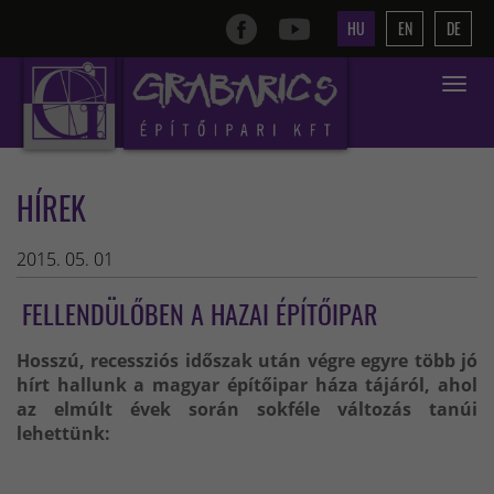
HU
EN
DE
Toggle
navigat
HÍREK
2015. 05. 01
FELLENDÜLŐBEN A HAZAI ÉPÍTŐIPAR
Hosszú, recessziós időszak után végre egyre több jó
hírt hallunk a magyar építőipar háza tájáról, ahol
az elmúlt évek során sokféle változás tanúi
lehettünk: