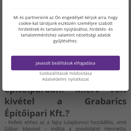
településen.
Nem kis teljesítmény, hogy
Mi és partnereink az Ön engedélyét kérjük arra, hogy
cookie-kat tároljunk eszközén személyre szabott
a társaság képes volt a
hirdetések és tartalom nyújtásához, hirdetés- és
tartalomméréshez valamint nézettségi adatok
recesszió idején is
gyűjtéséhez.
megtartani a dolgozói
létszámot, ez csak igazán
Javasolt beállítások elfogadása
Sütibeállítások módosítása
keveseknek adatott az
Adatvédelmi nyilatkozat
építőiparban. Miért volt
kivétel a Grabarics
Építőipari Kft.?
- Kellett ehhez az a fajta tulajdonosi hozzáállás, amit
Gábor képvisel – indítja a gondolatot Henrietta.