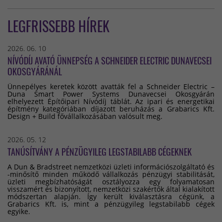
LEGFRISSEBB HÍREK
2026. 06. 10
NÍVÓDÍJ AVATÓ ÜNNEPSÉG A SCHNEIDER ELECTRIC DUNAVECSEI
OKOSGYÁRÁNÁL
Ünnepélyes keretek között avatták fel a Schneider Electric –
Duna Smart Power Systems Dunavecsei Okosgyárán
elhelyezett Építőipari Nívódíj táblát. Az ipari és energetikai
építmény kategóriában díjazott beruházás a Grabarics Kft.
Design + Build fővállalkozásában valósult meg.
2026. 05. 12
TANÚSÍTVÁNY A PÉNZÜGYILEG LEGSTABILABB CÉGEKNEK
A Dun & Bradstreet nemzetközi üzleti információszolgáltató és
-minősítő minden működő vállalkozás pénzügyi stabilitását,
üzleti megbízhatóságát osztályozza egy folyamatosan
visszamért és bizonyított, nemzetközi szakértők által kialakított
módszertan alapján. Így került kiválasztásra cégünk, a
Grabarics Kft. is, mint a pénzügyileg legstabilabb cégek
egyike.