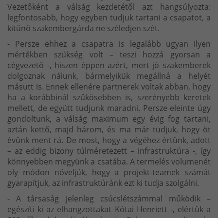
Vezetőként a válság kezdetétől azt hangsúlyozta:
legfontosabb, hogy egyben tudjuk tartani a csapatot, a
kitűnő szakembergárda ne széledjen szét.
- Persze ehhez a csapatra is legalább ugyan ilyen
mértékben szükség volt – teszi hozzá gyorsan a
cégvezető -, hiszen éppen azért, mert jó szakemberek
dolgoznak nálunk, bármelyikük megállná a helyét
másutt is. Ennek ellenére partnerek voltak abban, hogy
ha a korábbinál szűkösebben is, szerényebb keretek
mellett, de együtt tudjunk maradni. Persze eleinte úgy
gondoltunk, a válság maximum egy évig fog tartani,
aztán kettő, majd három, és ma már tudjuk, hogy öt
évünk ment rá. De most, hogy a végéhez értünk, adott
– az eddig bizony túlméretezett – infrastruktúra -, így
könnyebben megyünk a csatába. A termelés volumenét
oly módon növeljük, hogy a projekt-teamek számát
gyarapítjuk, az infrastruktúránk ezt ki tudja szolgálni.
- A társaság jelenleg csúcslétszámmal működik –
egészíti ki az elhangzottakat Kótai Henriett -, elértük a