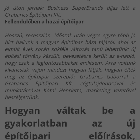
Jó úton járnak: Business SuperBrands díjas lett a
Grabarics Építőipari Kft.
Fellendülőben a hazai építőipar
Hosszú, recessziós időszak után végre egyre több jó
hírt hallunk a magyar építőipar háza tájáról, ahol az
elmúlt évek során sokféle változás tanú lehettünk: új
építési törvény készült, bevezetésre került az e-napló,
hogy csak a legfontosabbakat említsem. Arra voltunk
kíváncsiak, vajon mindezt hogyan látják, hogyan élték
meg az építőipar szereplői, Grabarics Gáborral, a
Grabarics Építőipari Kft. cégtulajdonosával és
munkatársával Kótai Henrietta, marketing vezetővel
beszélgettünk.
Hogyan váltak be a
gyakorlatban az új
építőipari előírások,