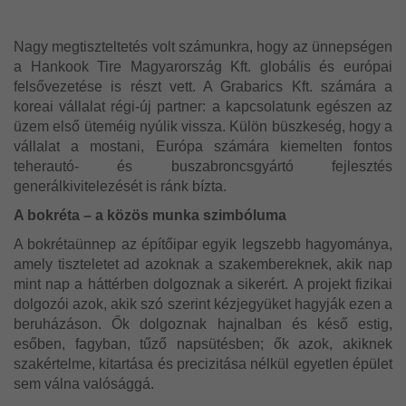
Nagy megtiszteltetés volt számunkra, hogy az ünnepségen
a Hankook Tire Magyarország Kft. globális és európai
felsővezetése is részt vett. A Grabarics Kft. számára a
koreai vállalat régi-új partner: a kapcsolatunk egészen az
üzem első üteméig nyúlik vissza. Külön büszkeség, hogy a
vállalat a mostani, Európa számára kiemelten fontos
teherautó- és buszabroncsgyártó fejlesztés
generálkivitelezését is ránk bízta.
A bokréta – a közös munka szimbóluma
A bokrétaünnep az építőipar egyik legszebb hagyománya,
amely tiszteletet ad azoknak a szakembereknek, akik nap
mint nap a háttérben dolgoznak a sikerért.
A projekt fizikai
dolgozói azok, akik szó szerint kézjegyüket hagyják ezen a
beruházáson. Ők dolgoznak hajnalban és késő estig,
esőben, fagyban, tűző napsütésben; ők azok, akiknek
szakértelme, kitartása és precizitása nélkül egyetlen épület
sem válna valósággá.