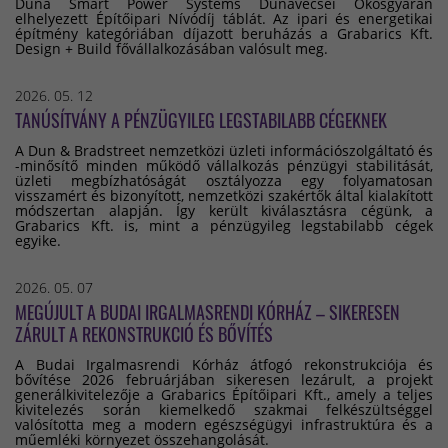
Duna Smart Power Systems Dunavecsei Okosgyárán
elhelyezett Építőipari Nívódíj táblát. Az ipari és energetikai
építmény kategóriában díjazott beruházás a Grabarics Kft.
Design + Build fővállalkozásában valósult meg.
2026. 05. 12
TANÚSÍTVÁNY A PÉNZÜGYILEG LEGSTABILABB CÉGEKNEK
A Dun & Bradstreet nemzetközi üzleti információszolgáltató és
-minősítő minden működő vállalkozás pénzügyi stabilitását,
üzleti megbízhatóságát osztályozza egy folyamatosan
visszamért és bizonyított, nemzetközi szakértők által kialakított
módszertan alapján. Így került kiválasztásra cégünk, a
Grabarics Kft. is, mint a pénzügyileg legstabilabb cégek
egyike.
2026. 05. 07
MEGÚJULT A BUDAI IRGALMASRENDI KÓRHÁZ – SIKERESEN
ZÁRULT A REKONSTRUKCIÓ ÉS BŐVÍTÉS
A Budai Irgalmasrendi Kórház átfogó rekonstrukciója és
bővítése 2026 februárjában sikeresen lezárult, a projekt
generálkivitelezője a Grabarics Építőipari Kft., amely a teljes
kivitelezés során kiemelkedő szakmai felkészültséggel
valósította meg a modern egészségügyi infrastruktúra és a
műemléki környezet összehangolását.