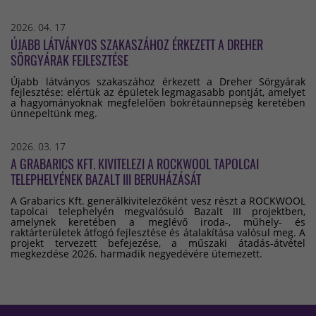
2026. 04. 17
ÚJABB LÁTVÁNYOS SZAKASZÁHOZ ÉRKEZETT A DREHER
SÖRGYÁRAK FEJLESZTÉSE
Újabb látványos szakaszához érkezett a Dreher Sörgyárak
fejlesztése: elértük az épületek legmagasabb pontját, amelyet
a hagyományoknak megfelelően bokrétaünnepség keretében
ünnepeltünk meg.
2026. 03. 17
A GRABARICS KFT. KIVITELEZI A ROCKWOOL TAPOLCAI
TELEPHELYÉNEK BAZALT III BERUHÁZÁSÁT
A Grabarics Kft. generálkivitelezőként vesz részt a ROCKWOOL
tapolcai telephelyén megvalósuló Bazalt III projektben,
amelynek keretében a meglévő iroda-, műhely- és
raktárterületek átfogó fejlesztése és átalakítása valósul meg. A
projekt tervezett befejezése, a műszaki átadás-átvétel
megkezdése 2026. harmadik negyedévére ütemezett.