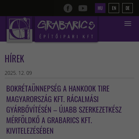
HU
EN
DE
Toggle
navigat
HÍREK
2025. 12. 09
BOKRÉTAÜNNEPSÉG A HANKOOK TIRE
MAGYARORSZÁG KFT. RÁCALMÁSI
GYÁRBŐVÍTÉSÉN – ÚJABB SZERKEZETKÉSZ
MÉRFÖLDKŐ A GRABARICS KFT.
KIVITELEZÉSÉBEN