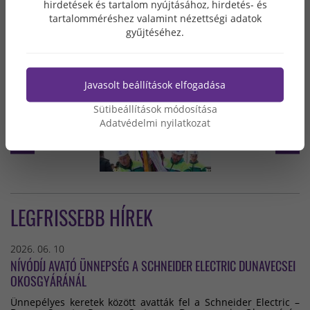
hirdetések és tartalom nyújtásához, hirdetés- és
A hivatalos programot követően a vendégek közös ebéden
tartalomméréshez valamint nézettségi adatok
gyűjtéséhez.
vehettek részt, ahol a jó hangulat, a finom pörkölt, a friss
rétes és a kötetlen beszélgetések tették igazán
emlékezetessé a napot. Számunkra ezek a pillanatok
erősítik azt a közösséget, amelyre a Grabarics márka épül.
Javasolt beállítások elfogadása
Sütibeállítások módosítása
Adatvédelmi nyilatkozat
LEGFRISSEBB HÍREK
2026. 06. 10
NÍVÓDÍJ AVATÓ ÜNNEPSÉG A SCHNEIDER ELECTRIC DUNAVECSEI
OKOSGYÁRÁNÁL
Ünnepélyes keretek között avatták fel a Schneider Electric –