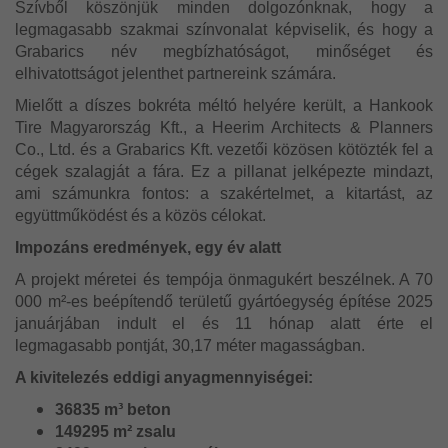
Szívből köszönjük minden dolgozónknak, hogy a
legmagasabb szakmai színvonalat képviselik, és hogy a
Grabarics név megbízhatóságot, minőséget és
elhivatottságot jelenthet partnereink számára.
Mielőtt a díszes bokréta méltó helyére került, a Hankook
Tire Magyarország Kft., a Heerim Architects & Planners
Co., Ltd. és a Grabarics Kft. vezetői közösen kötözték fel a
cégek szalagját a fára. Ez a pillanat jelképezte mindazt,
ami számunkra fontos: a szakértelmet, a kitartást, az
együttműködést és a közös célokat.
Impozáns eredmények, egy év alatt
A projekt méretei és tempója önmagukért beszélnek. A 70
000 m²-es beépítendő területű gyártóegység építése 2025
januárjában indult el és 11 hónap alatt érte el
legmagasabb pontját, 30,17 méter magasságban.
A kivitelezés eddigi anyagmennyiségei:
36835 m³ beton
149295 m² zsalu