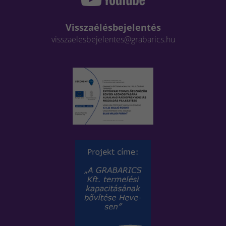
Visszaélésbejelentés
visszaelesbejelentes@grabarics.hu