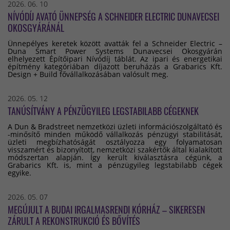
2026. 06. 10
NÍVÓDÍJ AVATÓ ÜNNEPSÉG A SCHNEIDER ELECTRIC DUNAVECSEI
OKOSGYÁRÁNÁL
Ünnepélyes keretek között avatták fel a Schneider Electric –
Duna Smart Power Systems Dunavecsei Okosgyárán
elhelyezett Építőipari Nívódíj táblát. Az ipari és energetikai
építmény kategóriában díjazott beruházás a Grabarics Kft.
Design + Build fővállalkozásában valósult meg.
2026. 05. 12
TANÚSÍTVÁNY A PÉNZÜGYILEG LEGSTABILABB CÉGEKNEK
A Dun & Bradstreet nemzetközi üzleti információszolgáltató és
-minősítő minden működő vállalkozás pénzügyi stabilitását,
üzleti megbízhatóságát osztályozza egy folyamatosan
visszamért és bizonyított, nemzetközi szakértők által kialakított
módszertan alapján. Így került kiválasztásra cégünk, a
Grabarics Kft. is, mint a pénzügyileg legstabilabb cégek
egyike.
2026. 05. 07
MEGÚJULT A BUDAI IRGALMASRENDI KÓRHÁZ – SIKERESEN
ZÁRULT A REKONSTRUKCIÓ ÉS BŐVÍTÉS