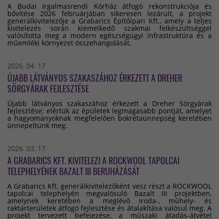
A Budai Irgalmasrendi Kórház átfogó rekonstrukciója és
bővítése 2026 februárjában sikeresen lezárult, a projekt
generálkivitelezője a Grabarics Építőipari Kft., amely a teljes
kivitelezés során kiemelkedő szakmai felkészültséggel
valósította meg a modern egészségügyi infrastruktúra és a
műemléki környezet összehangolását.
2026. 04. 17
ÚJABB LÁTVÁNYOS SZAKASZÁHOZ ÉRKEZETT A DREHER
SÖRGYÁRAK FEJLESZTÉSE
Újabb látványos szakaszához érkezett a Dreher Sörgyárak
fejlesztése: elértük az épületek legmagasabb pontját, amelyet
a hagyományoknak megfelelően bokrétaünnepség keretében
ünnepeltünk meg.
2026. 03. 17
A GRABARICS KFT. KIVITELEZI A ROCKWOOL TAPOLCAI
TELEPHELYÉNEK BAZALT III BERUHÁZÁSÁT
A Grabarics Kft. generálkivitelezőként vesz részt a ROCKWOOL
tapolcai telephelyén megvalósuló Bazalt III projektben,
amelynek keretében a meglévő iroda-, műhely- és
raktárterületek átfogó fejlesztése és átalakítása valósul meg. A
projekt tervezett befejezése, a műszaki átadás-átvétel