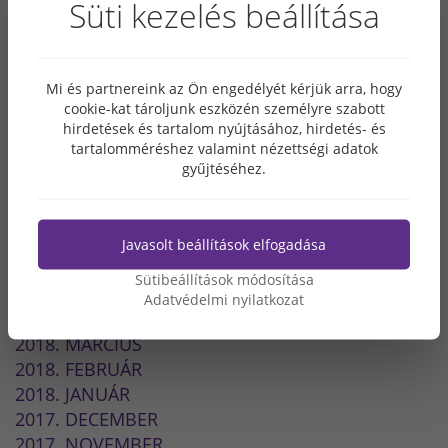
Süti kezelés beállítása
2019. JÚNIUS
2019. MÁJUS
2019. ÁPRILIS
Mi és partnereink az Ön engedélyét kérjük arra, hogy
2019. FEBRUÁR
cookie-kat tároljunk eszközén személyre szabott
2019. JANUÁR
hirdetések és tartalom nyújtásához, hirdetés- és
2018. DECEMBER
tartalomméréshez valamint nézettségi adatok
2018. OKTÓBER
gyűjtéséhez.
2018. SZEPTEMBER
2018. AUGUSZTUS
2018. JÚLIUS
Javasolt beállítások elfogadása
2018. JÚNIUS
Sütibeállítások módosítása
2018. MÁJUS
Adatvédelmi nyilatkozat
2018. ÁPRILIS
2018. MÁRCIUS
2018. FEBRUÁR
2018. JANUÁR
2017. DECEMBER
2017. NOVEMBER