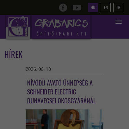
HU
EN
DE
Toggle
navigat
HÍREK
2026. 06. 10
NÍVÓDÍJ AVATÓ ÜNNEPSÉG A
SCHNEIDER ELECTRIC
DUNAVECSEI OKOSGYÁRÁNÁL