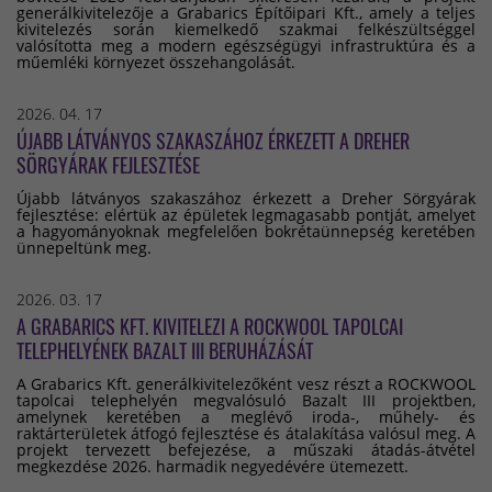
generálkivitelezője a Grabarics Építőipari Kft., amely a teljes
kivitelezés során kiemelkedő szakmai felkészültséggel
valósította meg a modern egészségügyi infrastruktúra és a
műemléki környezet összehangolását.
2026. 04. 17
ÚJABB LÁTVÁNYOS SZAKASZÁHOZ ÉRKEZETT A DREHER
SÖRGYÁRAK FEJLESZTÉSE
Újabb látványos szakaszához érkezett a Dreher Sörgyárak
fejlesztése: elértük az épületek legmagasabb pontját, amelyet
a hagyományoknak megfelelően bokrétaünnepség keretében
ünnepeltünk meg.
2026. 03. 17
A GRABARICS KFT. KIVITELEZI A ROCKWOOL TAPOLCAI
TELEPHELYÉNEK BAZALT III BERUHÁZÁSÁT
A Grabarics Kft. generálkivitelezőként vesz részt a ROCKWOOL
tapolcai telephelyén megvalósuló Bazalt III projektben,
amelynek keretében a meglévő iroda-, műhely- és
raktárterületek átfogó fejlesztése és átalakítása valósul meg. A
projekt tervezett befejezése, a műszaki átadás-átvétel
megkezdése 2026. harmadik negyedévére ütemezett.