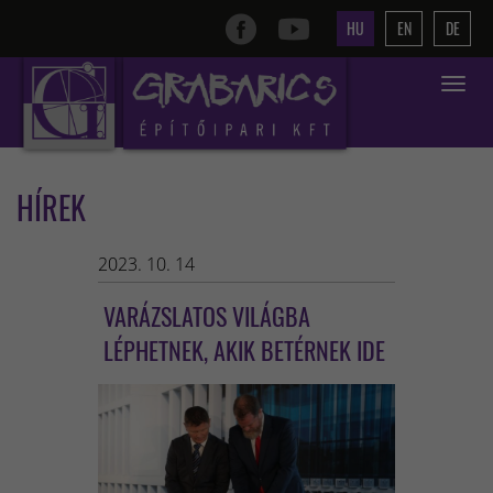
HU
EN
DE
Toggle
navigat
HÍREK
2023. 10. 14
VARÁZSLATOS VILÁGBA
LÉPHETNEK, AKIK BETÉRNEK IDE