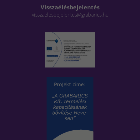
Visszaélésbejelentés
visszaelesbejelentes@grabarics.hu