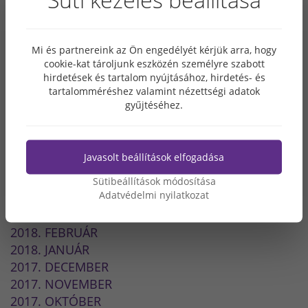
2019. MÁJUS
2019. ÁPRILIS
2019. FEBRUÁR
Mi és partnereink az Ön engedélyét kérjük arra, hogy
2019. JANUÁR
cookie-kat tároljunk eszközén személyre szabott
2018. DECEMBER
hirdetések és tartalom nyújtásához, hirdetés- és
tartalomméréshez valamint nézettségi adatok
2018. OKTÓBER
gyűjtéséhez.
2018. SZEPTEMBER
2018. AUGUSZTUS
2018. JÚLIUS
Javasolt beállítások elfogadása
2018. JÚNIUS
2018. MÁJUS
Sütibeállítások módosítása
Adatvédelmi nyilatkozat
2018. ÁPRILIS
2018. MÁRCIUS
2018. FEBRUÁR
2018. JANUÁR
2017. DECEMBER
2017. NOVEMBER
2017. OKTÓBER