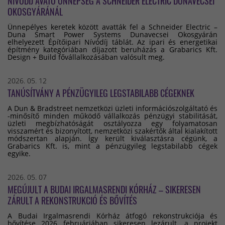
NÍVÓDÍJ AVATÓ ÜNNEPSÉG A SCHNEIDER ELECTRIC DUNAVECSEI
OKOSGYÁRÁNÁL
Ünnepélyes keretek között avatták fel a Schneider Electric –
Duna Smart Power Systems Dunavecsei Okosgyárán
elhelyezett Építőipari Nívódíj táblát. Az ipari és energetikai
építmény kategóriában díjazott beruházás a Grabarics Kft.
Design + Build fővállalkozásában valósult meg.
2026. 05. 12
TANÚSÍTVÁNY A PÉNZÜGYILEG LEGSTABILABB CÉGEKNEK
A Dun & Bradstreet nemzetközi üzleti információszolgáltató és
-minősítő minden működő vállalkozás pénzügyi stabilitását,
üzleti megbízhatóságát osztályozza egy folyamatosan
visszamért és bizonyított, nemzetközi szakértők által kialakított
módszertan alapján. Így került kiválasztásra cégünk, a
Grabarics Kft. is, mint a pénzügyileg legstabilabb cégek
egyike.
2026. 05. 07
MEGÚJULT A BUDAI IRGALMASRENDI KÓRHÁZ – SIKERESEN
ZÁRULT A REKONSTRUKCIÓ ÉS BŐVÍTÉS
A Budai Irgalmasrendi Kórház átfogó rekonstrukciója és
bővítése 2026 februárjában sikeresen lezárult, a projekt