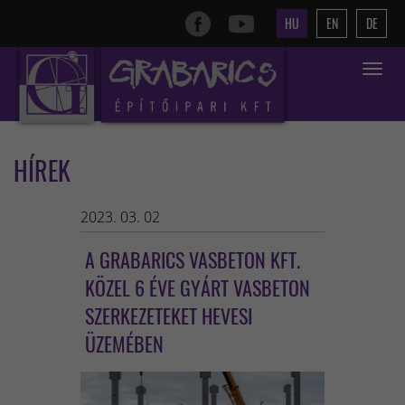
HU
EN
DE
Toggle
navigat
HÍREK
2023. 03. 02
A GRABARICS VASBETON KFT.
KÖZEL 6 ÉVE GYÁRT VASBETON
SZERKEZETEKET HEVESI
ÜZEMÉBEN