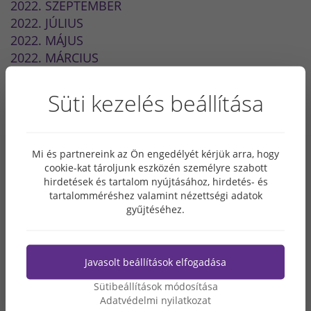
2022. SZEPTEMBER
2022. JÚLIUS
2022. MÁJUS
2022. MÁRCIUS
2022. FEBRUÁR
2021. DECEMBER
Süti kezelés beállítása
2021. NOVEMBER
2021. SZEPTEMBER
2021. JÚLIUS
Mi és partnereink az Ön engedélyét kérjük arra, hogy
2021. JÚNIUS
cookie-kat tároljunk eszközén személyre szabott
2021. MÁJUS
hirdetések és tartalom nyújtásához, hirdetés- és
2021. MÁRCIUS
tartalomméréshez valamint nézettségi adatok
gyűjtéséhez.
2021. FEBRUÁR
2021. JANUÁR
2020. DECEMBER
Javasolt beállítások elfogadása
2020. NOVEMBER
2020. OKTÓBER
Sütibeállítások módosítása
2020. SZEPTEMBER
Adatvédelmi nyilatkozat