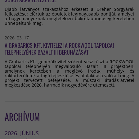
Újabb látványos szakaszához érkezett a Dreher Sörgyárak
fejlesztése: elértük az épületek legmagasabb pontját, amelyet
a hagyományoknak megfelelően bokrétaünnepség keretében
ünnepeltünk meg.
2026. 03. 17
A GRABARICS KFT. KIVITELEZI A ROCKWOOL TAPOLCAI
TELEPHELYÉNEK BAZALT III BERUHÁZÁSÁT
A Grabarics Kft. generálkivitelezőként vesz részt a ROCKWOOL
tapolcai telephelyén megvalósuló Bazalt III projektben,
amelynek keretében a meglévő iroda-, műhely- és
raktárterületek átfogó fejlesztése és átalakítása valósul meg. A
projekt tervezett befejezése, a műszaki átadás-átvétel
megkezdése 2026. harmadik negyedévére ütemezett.
ARCHÍVUM
2026. JÚNIUS