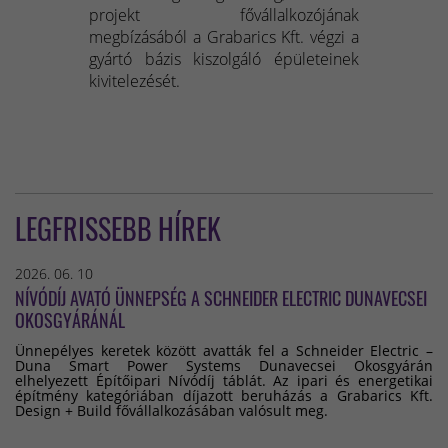
projekt fővállalkozójának
megbízásából a Grabarics Kft. végzi a
gyártó bázis kiszolgáló épületeinek
kivitelezését.
LEGFRISSEBB HÍREK
2026. 06. 10
NÍVÓDÍJ AVATÓ ÜNNEPSÉG A SCHNEIDER ELECTRIC DUNAVECSEI
OKOSGYÁRÁNÁL
Ünnepélyes keretek között avatták fel a Schneider Electric –
Duna Smart Power Systems Dunavecsei Okosgyárán
elhelyezett Építőipari Nívódíj táblát. Az ipari és energetikai
építmény kategóriában díjazott beruházás a Grabarics Kft.
Design + Build fővállalkozásában valósult meg.