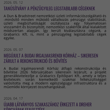
2026. 05. 12
TANÚSÍTVÁNY A PÉNZÜGYILEG LEGSTABILABB CÉGEKNEK
A Dun & Bradstreet nemzetközi üzleti információszolgáltató és
-minősítő minden működő vállalkozás pénzügyi stabilitását,
üzleti megbízhatóságát osztályozza egy folyamatosan
visszamért és bizonyított, nemzetközi szakértők által kialakított
módszertan alapján. Így került kiválasztásra cégünk, a
Grabarics Kft. is, mint a pénzügyileg legstabilabb cégek
egyike.
2026. 05. 07
MEGÚJULT A BUDAI IRGALMASRENDI KÓRHÁZ – SIKERESEN
ZÁRULT A REKONSTRUKCIÓ ÉS BŐVÍTÉS
A Budai Irgalmasrendi Kórház átfogó rekonstrukciója és
bővítése 2026 februárjában sikeresen lezárult, a projekt
generálkivitelezője a Grabarics Építőipari Kft., amely a teljes
kivitelezés során kiemelkedő szakmai felkészültséggel
valósította meg a modern egészségügyi infrastruktúra és a
műemléki környezet összehangolását.
2026. 04. 17
ÚJABB LÁTVÁNYOS SZAKASZÁHOZ ÉRKEZETT A DREHER
SÖRGYÁRAK FEJLESZTÉSE