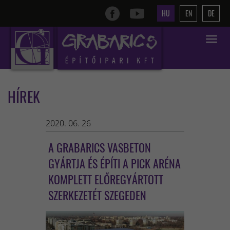
HU
EN
DE
Toggle
navigat
HÍREK
2020. 06. 26
A GRABARICS VASBETON
GYÁRTJA ÉS ÉPÍTI A PICK ARÉNA
KOMPLETT ELŐREGYÁRTOTT
SZERKEZETÉT SZEGEDEN