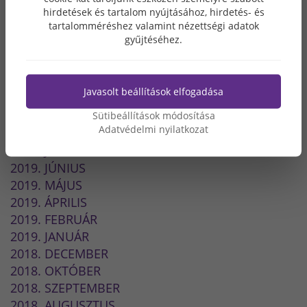
hirdetések és tartalom nyújtásához, hirdetés- és
2020. JÚNIUS
tartalomméréshez valamint nézettségi adatok
2020. MÁJUS
gyűjtéséhez.
2020. ÁPRILIS
2020. MÁRCIUS
2020. FEBRUÁR
Javasolt beállítások elfogadása
2020. JANUÁR
2019. NOVEMBER
Sütibeállítások módosítása
Adatvédelmi nyilatkozat
2019. SZEPTEMBER
2019. JÚLIUS
2019. JÚNIUS
2019. MÁJUS
2019. ÁPRILIS
2019. FEBRUÁR
2019. JANUÁR
2018. DECEMBER
2018. OKTÓBER
2018. SZEPTEMBER
2018. AUGUSZTUS