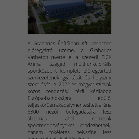
A Grabarics Építőipari Kft. vasbeton
előregyártó üzeme, a Grabarics
Vasbeton nyerte el a szegedi PICK
Aréna Szeged multifunkcionális
sportközpont komplett előregyártott
szerkezetének gyártását és helyszíni
szerelését. A 2022-es magyar-szlovák
közös rendezésű férfi kézilabda
Európa-bajnokságra épülő,
teljeskörűen akadálymentesített aréna
8300 nézőt befogadására lesz
alkalmas, ahol nemcsak
sportrendezvényeket rendezhetnek,
hanem tökéletes helyszíne lesz
koncerteknek, kiállításoknak.