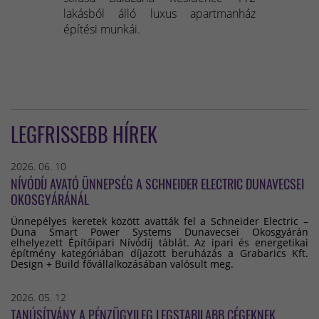
lakásból álló luxus apartmanház
építési munkái.
LEGFRISSEBB HÍREK
2026. 06. 10
NÍVÓDÍJ AVATÓ ÜNNEPSÉG A SCHNEIDER ELECTRIC DUNAVECSEI
OKOSGYÁRÁNÁL
Ünnepélyes keretek között avatták fel a Schneider Electric –
Duna Smart Power Systems Dunavecsei Okosgyárán
elhelyezett Építőipari Nívódíj táblát. Az ipari és energetikai
építmény kategóriában díjazott beruházás a Grabarics Kft.
Design + Build fővállalkozásában valósult meg.
2026. 05. 12
TANÚSÍTVÁNY A PÉNZÜGYILEG LEGSTABILABB CÉGEKNEK