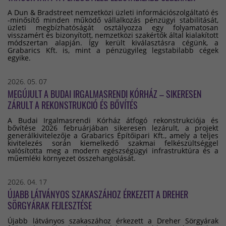
A Dun & Bradstreet nemzetközi üzleti információszolgáltató és
-minősítő minden működő vállalkozás pénzügyi stabilitását,
üzleti megbízhatóságát osztályozza egy folyamatosan
visszamért és bizonyított, nemzetközi szakértők által kialakított
módszertan alapján. Így került kiválasztásra cégünk, a
Grabarics Kft. is, mint a pénzügyileg legstabilabb cégek
egyike.
2026. 05. 07
MEGÚJULT A BUDAI IRGALMASRENDI KÓRHÁZ – SIKERESEN
ZÁRULT A REKONSTRUKCIÓ ÉS BŐVÍTÉS
A Budai Irgalmasrendi Kórház átfogó rekonstrukciója és
bővítése 2026 februárjában sikeresen lezárult, a projekt
generálkivitelezője a Grabarics Építőipari Kft., amely a teljes
kivitelezés során kiemelkedő szakmai felkészültséggel
valósította meg a modern egészségügyi infrastruktúra és a
műemléki környezet összehangolását.
2026. 04. 17
ÚJABB LÁTVÁNYOS SZAKASZÁHOZ ÉRKEZETT A DREHER
SÖRGYÁRAK FEJLESZTÉSE
Újabb látványos szakaszához érkezett a Dreher Sörgyárak