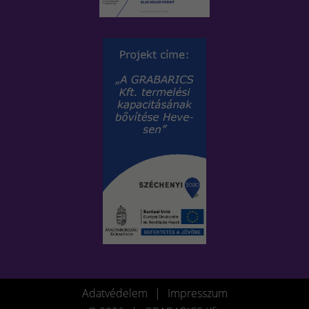
Adatvédelem
|
Impresszum